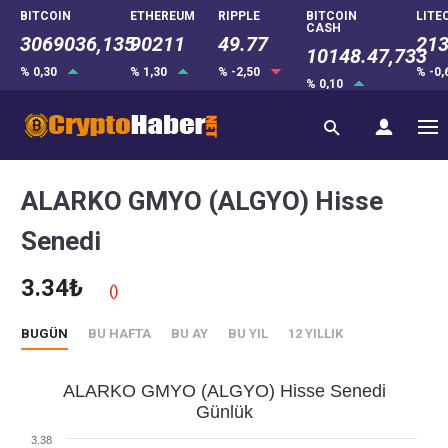
BITCOIN
ETHEREUM
RIPPLE
BITCOIN
LITE
CASH
3069036,135
90211
49.77
213
10148.47,733
% 0,30
% 1,30
% -2,50
% -0
% 0,10
ALARKO GMYO (ALGYO) Hisse
Senedi
3.34₺
()
BUGÜN
BU HAFTA
BU AY
BU YIL
12 YILLIK
ALARKO GMYO (ALGYO) Hisse Senedi
Günlük
3.38