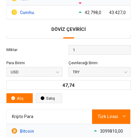
Cumhu.
42.798,0
43.427,0
DÖVİZ ÇEVİRİCİ
Miktar
Para Birimi
Çevrileceği Birim
47,74
Alış
Satış
Kripto Para
Bitcoin
3099810,00