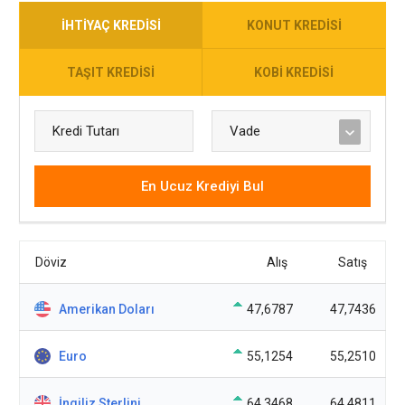
İHTIYAÇ KREDISI
KONUT KREDISI
TAŞIT KREDISI
KOBI KREDISI
En Ucuz Krediyi Bul
Döviz
Alış
Satış
Amerikan Doları
47,6787
47,7436
Euro
55,1254
55,2510
İngiliz Sterlini
64,3468
64,4811