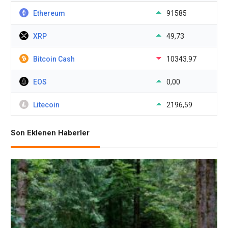
Ethereum
91585
XRP
49,73
Bitcoin Cash
10343.97
EOS
0,00
Litecoin
2196,59
Son Eklenen Haberler