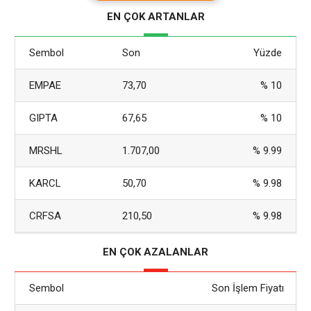
ardından ABD Senatosu nihayet kripto Dijital Varlık Piyasası
EN ÇOK ARTANLAR
Açıklık Yasası ile ilgili ilk prosedür oylamalarına sıçradı;
Sembol
Son
Yüzde
EMPAE
73,70
% 10
GIPTA
67,65
% 10
MRSHL
1.707,00
% 9.99
KARCL
50,70
% 9.98
CRFSA
210,50
% 9.98
EN ÇOK AZALANLAR
Sembol
Son İşlem Fiyatı