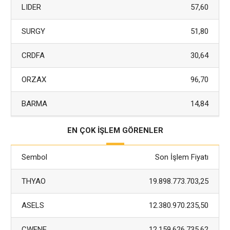
LIDER
57,60
SURGY
51,80
CRDFA
30,64
ORZAX
96,70
BARMA
14,84
EN ÇOK İŞLEM GÖRENLER
Sembol
Son İşlem Fiyatı
THYAO
19.898.773.703,25
ASELS
12.380.970.235,50
CWENE
12.159.626.735,62