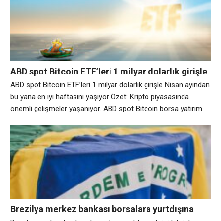
olan talebi 2026’nın ilk yarısında iki kattan fazla arttı.
Perakendeci M.Video, pazarındaki birim satışların ikinci
çeyrekte ilk çeyreğe göre %107 arttığını,
ABD spot Bitcoin ETF’leri 1 milyar dolarlık girişle
Nisan ayından bu yana en iyi haftasını yaşıyor
ABD spot Bitcoin ETF’leri 1 milyar dolarlık girişle Nisan ayından
bu yana en iyi haftasını yaşıyor Özet: Kripto piyasasında
önemli gelişmeler yaşanıyor. ABD spot Bitcoin borsa yatırım
fonlarına (ETF) olan talep bu hafta keskin bir şekilde
toparlandı ve dijital varlık düzenlemeleri ve kripto paranın kendi
kendine saklanmasının güvenliği konusundaki belirsizlik devam
ederken bile, aylarca süren
Brezilya merkez bankası borsalara yurtdışına
büyük kripto transferlerini erteleme emri verdi