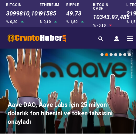
BITCOIN
ETHEREUM
RIPPLE
BITCOIN
LITE
CASH
3099810,101
91585
49.73
219
10343.97,485
% 0,20
% 0,10
% 1,80
% 1,
% -0,10
Aave DAO, Aave Labs için 25 milyon
dolarlık fon hibesini ve token tahsisini
onayladı