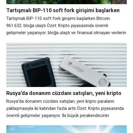
Tartışmalı BIP-110 soft fork girişimi başlarken
Bitcoin 961.632. bloğa ulaştı
Tartışmalı BIP-110 soft fork girişimi başlarken Bitcoin
961.632. bloğa ulaştı Özet: Kripto piyasasında önemli
gelişmeler yaşanıyor. bloğa ulaştı ve finansal olmayan verilerin
ağa yerleştirilmesini geçici olarak engellemek için tasarlanmış
tartışmalı bir öneri olan BIP-110 için uzun zamandır beklenen
zorunlu sinyal dönemini tetikledi. Teklif, Cumartesi günü saat
19:35 UTC civarında sinyal aşamasına girdi ve madencilerden
gelen
Rusya’da donanım cüzdanı satışları, yeni kripto
paraların yaklaşmasıyla iki katından fazla arttı
Rusya’da donanım cüzdanı satışları, yeni kripto paraların
yaklaşmasıyla iki katından fazla arttı Özet: Kripto piyasasında
önemli gelişmeler yaşanıyor. İki büyük perakendecinin
verilerine göre, ülke yeni kripto kuralları uygulamaya
hazırlanırken Rus tüketicilerin donanım kripto cüzdanlarına