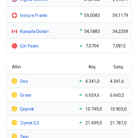
İsviçre Frankı
59,0083
59,1179
Kanada Doları
34,1883
34,2339
Çin Yuanı
7,0704
7,0812
Altın
Alış
Satış
Ons
4.341,0
4.341,6
Gram
6.659,6
6.660,5
Çeyrek
10.749,0
10.903,0
Ziynet 2,5
21.499,0
21.787,0
Tam