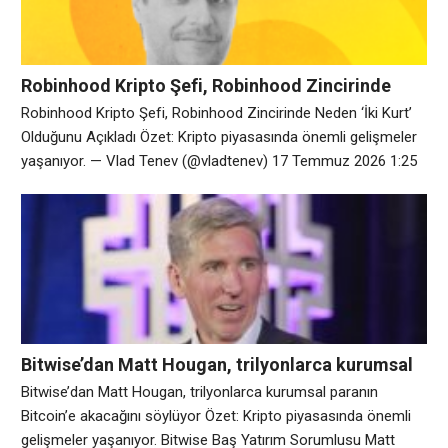
Robinhood Kripto Şefi, Robinhood Zincirinde
Neden ‘İki Kurt’ Olduğunu Açıkladı
Robinhood Kripto Şefi, Robinhood Zincirinde Neden ‘İki Kurt’
Olduğunu Açıkladı Özet: Kripto piyasasında önemli gelişmeler
yaşanıyor. — Vlad Tenev (@vladtenev) 17 Temmuz 2026 1:25
Robinhood’da kripto piyasası geliri 5:50 Robinhood Chain’in
lansmanı 9:37 Robinhood Chain’in temel odak noktası 12:20
RH neyi seviyor ve/veya daha fazlasını görmek istiyor 16:10
Nasıl… pic.twitter.com/GcXIWM4Qe7 — Şifreyi Çöz
(@DecryptMedia) 7
Bitwise’dan Matt Hougan, trilyonlarca kurumsal
paranın Bitcoin’e akacağını söylüyor
Bitwise’dan Matt Hougan, trilyonlarca kurumsal paranın
Bitcoin’e akacağını söylüyor Özet: Kripto piyasasında önemli
gelişmeler yaşanıyor. Bitwise Baş Yatırım Sorumlusu Matt