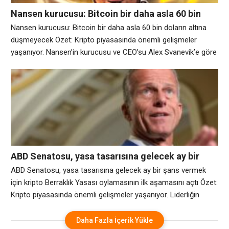
Nansen kurucusu: Bitcoin bir daha asla 60 bin
doların altına düşmeyecek
Nansen kurucusu: Bitcoin bir daha asla 60 bin doların altına
düşmeyecek Özet: Kripto piyasasında önemli gelişmeler
yaşanıyor. Nansen’in kurucusu ve CEO’su Alex Svanevik’e göre
kripto, on yıldan fazla bir süredir sektörü tanımlayan “çabuk
zengin olma” itibarını nihayet üzerinden atıyor – ve bunun
nedeni şu anda kimsenin zengin olmaması değil. Svanevik
Magazine’e Ticari Sırlar şovunda şöyle
ABD Senatosu, yasa tasarısına gelecek ay bir
şans vermek için kripto Berraklık Yasası
ABD Senatosu, yasa tasarısına gelecek ay bir şans vermek
oylamasının ilk aşamasını açtı
için kripto Berraklık Yasası oylamasının ilk aşamasını açtı Özet:
Kripto piyasasında önemli gelişmeler yaşanıyor. Liderliğin
Cumartesi günü erken saatlerde kripto piyasası yapı tasarısı
üzerinde resmi eylem başlatmak için harekete geçmesinin
Daha Fazla İçerik Yükle