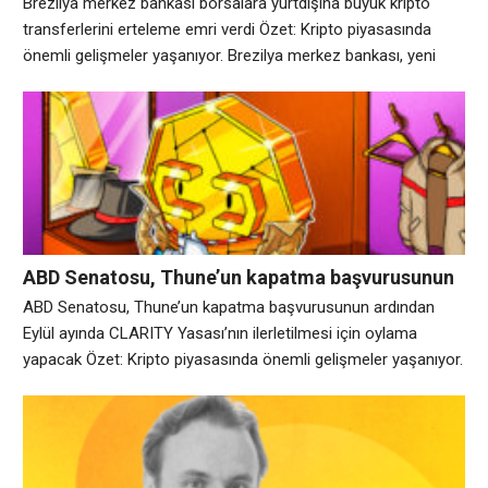
Brezilya merkez bankası borsalara yurtdışına büyük kripto
transferlerini erteleme emri verdi Özet: Kripto piyasasında
önemli gelişmeler yaşanıyor. Brezilya merkez bankası, yeni
dolandırıcılıkla mücadele kurallarının bir parçası olarak kripto
borsalarının yabancı platformlara ve kendi saklama
cüzdanlarına bazı müşteri transferlerini 24 saate kadar
geciktirmesini talep edecek. Gereklilik, 7 Ağustos’ta yayınlanan
BCB No. 584/2026 Kararı uyarınca 1 Ocak
ABD Senatosu, Thune’un kapatma başvurusunun
ardından Eylül ayında CLARITY Yasası’nın
ABD Senatosu, Thune’un kapatma başvurusunun ardından
ilerletilmesi için oylama yapacak
Eylül ayında CLARITY Yasası’nın ilerletilmesi için oylama
yapacak Özet: Kripto piyasasında önemli gelişmeler yaşanıyor.
ABD Senatosu Çoğunluk Lideri John Thune, CLARITY Yasası
olarak da bilinen Dijital Varlık Piyasası Netlik Yasasını ele almak
için bir öneride bulundu ve Eylül ayı için kripto piyasası yapı
tasarısında önemli bir prosedür oylaması hazırladı.