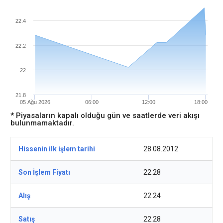
22.4
22.2
22
21.8
05 Ağu 2026
06:00
12:00
18:00
* Piyasaların kapalı olduğu gün ve saatlerde veri akışı
bulunmamaktadır.
Hissenin ilk işlem tarihi
28.08.2012
Son İşlem Fiyatı
22.28
Alış
22.24
Satış
22.28