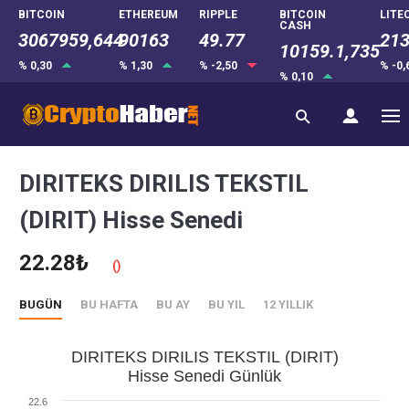
BITCOIN
ETHEREUM
RIPPLE
BITCOIN
LITE
CASH
3067959,644
90163
49.77
213
10159.1,735
% 0,30
% 1,30
% -2,50
% -0
% 0,10
DIRITEKS DIRILIS TEKSTIL
(DIRIT) Hisse Senedi
22.28₺
()
BUGÜN
BU HAFTA
BU AY
BU YIL
12 YILLIK
DIRITEKS DIRILIS TEKSTIL (DIRIT)
Hisse Senedi Günlük
22.6