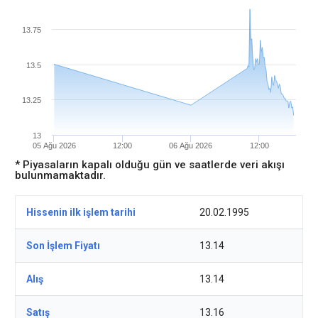
13.75
13.5
13.25
13
05 Ağu 2026
12:00
06 Ağu 2026
12:00
* Piyasaların kapalı olduğu gün ve saatlerde veri akışı
bulunmamaktadır.
Hissenin ilk işlem tarihi
20.02.1995
Son İşlem Fiyatı
13.14
Alış
13.14
Satış
13.16