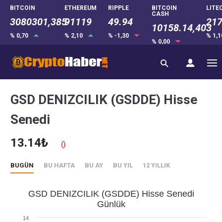
BITCOIN
ETHEREUM
RIPPLE
BITCOIN
LITE
CASH
3080301,385
91119
49.94
217
10158.14,403
% 0,70
% 2,10
% -1,30
% 1,
% 0,00
GSD DENIZCILIK (GSDDE) Hisse
Senedi
13.14₺
()
BUGÜN
BU HAFTA
BU AY
BU YIL
12 YILLIK
GSD DENIZCILIK (GSDDE) Hisse Senedi
Günlük
14