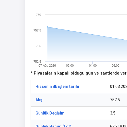
760
757.5
755
752.5
07 Ağu 2026
02:00
04:00
06:00
* Piyasaların kapalı olduğu gün ve saatlerde ve
Hissenin ilk işlem tarihi
01.03.20
Alış
757.5
Günlük Değişim
3.5
Günlük Hacim (Lot)
67.919,0