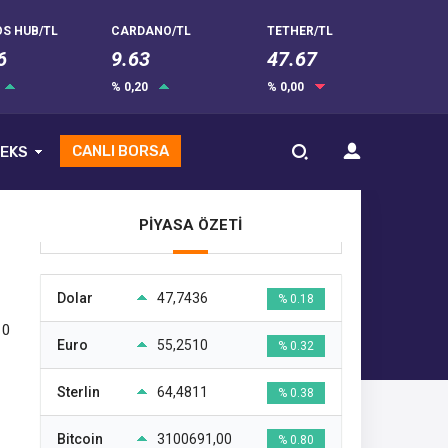
S HUB/TL
CARDANO/TL
TETHER/TL
6
9.63
47.67
% 0,20
% 0,00
CANLI BORSA
EKS
PİYASA ÖZETİ
Dolar
47,7436
% 0.18
10
Euro
55,2510
% 0.32
Sterlin
64,4811
% 0.38
Bitcoin
3100691,00
% 0.80