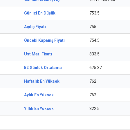
Gün İçi En Düşük
753.5
Açılış Fiyatı
755
Önceki Kapanış Fiyatı
754.5
Üst Marj Fiyatı
833.5
52 Günlük Ortalama
675.37
Haftalık En Yüksek
762
Aylık En Yüksek
762
Yıllık En Yüksek
822.5