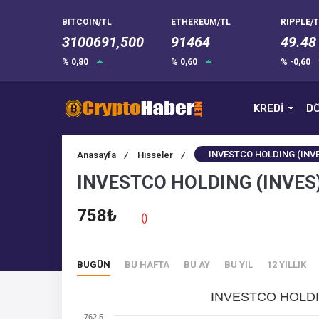
BITCOIN/TL
ETHEREUM/TL
RIPPLE/T
3100691,500
91464
49.48
% 0,80
% 0,60
% -0,60
KREDİ
DÖ
INVESTCO HOLDING (INVE
Anasayfa
/
Hisseler
/
INVESTCO HOLDING (INVES)
758₺
()
BUGÜN
BU HAFTA
BU AY
BU YIL
12 YILLIK
INVESTCO HOLDIN
762.5