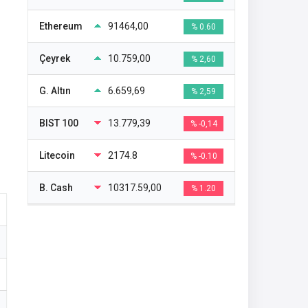
Ethereum
91464,00
% 0.60
Çeyrek
10.759,00
% 2,60
G. Altın
6.659,69
% 2,59
BIST 100
13.779,39
% -0,14
Litecoin
2174.8
% -0.10
B. Cash
10317.59,00
% 1.20