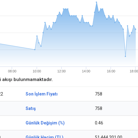
08:00
10:00
12:00
14:00
16:00
18:00
ri akışı bulunmamaktadır.
22
Son İşlem Fiyatı
758
Satış
758
Günlük Değişim (%)
0.46
0
Günlük Hacim (TL)
51.444.201,00