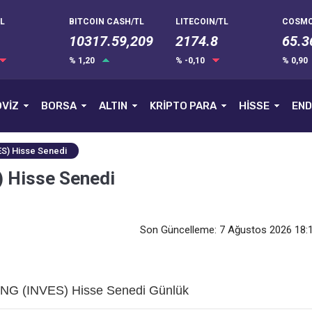
L
BITCOIN CASH/TL
LITECOIN/TL
COSMO
10317.59,209
2174.8
65.3
% 1,20
% -0,10
% 0,90
VİZ
BORSA
ALTIN
KRİPTO PARA
HİSSE
END
S) Hisse Senedi
 Hisse Senedi
Son Güncelleme: 7 Ağustos 2026 18:
G (INVES) Hisse Senedi Günlük