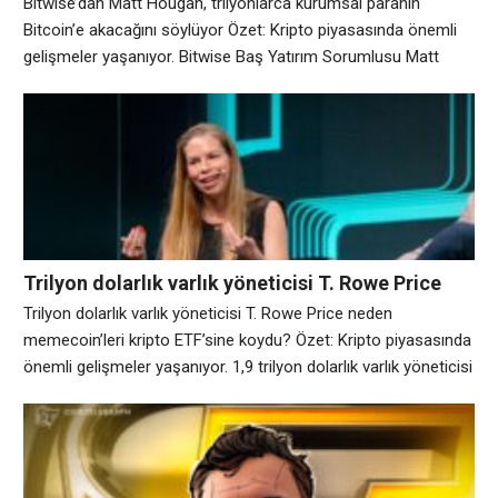
Bitwise’dan Matt Hougan, trilyonlarca kurumsal paranın
Bitcoin’e akacağını söylüyor Özet: Kripto piyasasında önemli
gelişmeler yaşanıyor. Bitwise Baş Yatırım Sorumlusu Matt
Hougan, CoinDesk’e yaptığı açıklamada, mali danışmanların,
aile ofislerinin, emeklilik planlarının ve egemen varlık fonlarının
Bitcoin’i ana akım bir finansal varlık olarak görmeye
başlamasıyla Bitcoin’in önümüzdeki on yılda kurumsal
yatırımcılardan trilyonlarca dolar çekeceğini söyledi. Hougan,
Cuma
Trilyon dolarlık varlık yöneticisi T. Rowe Price
neden memecoin’leri kripto ETF’sine koydu?
Trilyon dolarlık varlık yöneticisi T. Rowe Price neden
memecoin’leri kripto ETF’sine koydu? Özet: Kripto piyasasında
önemli gelişmeler yaşanıyor. 1,9 trilyon dolarlık varlık yöneticisi
T. Rowe Price, Temmuz ayında sektörün ilk aktif olarak
yönetilen çok tokenli spot kripto borsa yatırım fonunu (ETF)
piyasaya sürdüğünde, yatırımcılar portföyde bitcoin BTC$
64.969,55, Ethereum ETH $1.918,27 ve solana (SOL) gibi