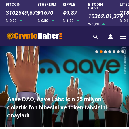
BITCOIN
ETHEREUM
RIPPLE
BITCOIN
LITE
CASH
3102549,673
91670
49.87
218
10362.81,379
% 0,20
% 0,50
% 1,90
% 0,
% 1,20
Aave DAO, Aave Labs için 25 milyon
dolarlık fon hibesini ve token tahsisini
onayladı