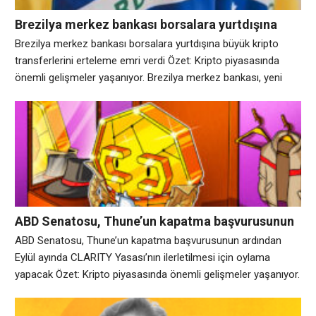
Brezilya merkez bankası borsalara yurtdışına
büyük kripto transferlerini erteleme emri verdi
Brezilya merkez bankası borsalara yurtdışına büyük kripto
transferlerini erteleme emri verdi Özet: Kripto piyasasında
önemli gelişmeler yaşanıyor. Brezilya merkez bankası, yeni
dolandırıcılıkla mücadele kurallarının bir parçası olarak kripto
borsalarının yabancı platformlara ve kendi saklama
cüzdanlarına bazı müşteri transferlerini 24 saate kadar
geciktirmesini talep edecek. Gereklilik, 7 Ağustos’ta yayınlanan
BCB No. 584/2026 Kararı uyarınca 1 Ocak
ABD Senatosu, Thune’un kapatma başvurusunun
ardından Eylül ayında CLARITY Yasası’nın
ABD Senatosu, Thune’un kapatma başvurusunun ardından
ilerletilmesi için oylama yapacak
Eylül ayında CLARITY Yasası’nın ilerletilmesi için oylama
yapacak Özet: Kripto piyasasında önemli gelişmeler yaşanıyor.
ABD Senatosu Çoğunluk Lideri John Thune, CLARITY Yasası
olarak da bilinen Dijital Varlık Piyasası Netlik Yasasını ele almak