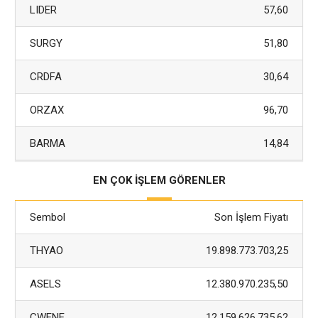
LIDER
57,60
SURGY
51,80
CRDFA
30,64
ORZAX
96,70
BARMA
14,84
EN ÇOK İŞLEM GÖRENLER
Sembol
Son İşlem Fiyatı
THYAO
19.898.773.703,25
ASELS
12.380.970.235,50
CWENE
12.159.626.735,62