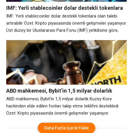
IMF: Yerli stablecoinler dolar destekli tokenlara
olan talebi artırabilir
IMF: Yerli stablecoinler dolar destekli tokenlara olan talebi
artırabilir Özet: Kripto piyasasında önemli gelişmeler yaşanıyor.
Üst düzey bir Uluslararası Para Fonu (IMF) yetkilisine göre,
dolar destekli tokenlara olan bağımlılığı azaltmayı amaçlayan
yerli para birimindeki stabilcoinler, kullanıcıların fonlarını dijital
dolara taşımasını kolaylaştırabilir. Cuma günü, IMF Birinci
Genel Müdür Yardımcısı Dan Katz, yerel ve dolar bazlı
stablecoin’lerin
ABD mahkemesi, Bybit’in 1,5 milyar dolarlık
Kuzey Kore hackinden elde edilen fonları takip
ABD mahkemesi, Bybit’in 1,5 milyar dolarlık Kuzey Kore
etme teklifini destekledi
hackinden elde edilen fonları takip etme teklifini destekledi
Özet: Kripto piyasasında önemli gelişmeler yaşanıyor.
Perşembe günü açıklanan ABD mahkeme kayıtları, federal bir
yargıcın, kripto borsası Bybit’in, şirkete hızlı keşif izni vererek,
Daha Fazla İçerik Yükle