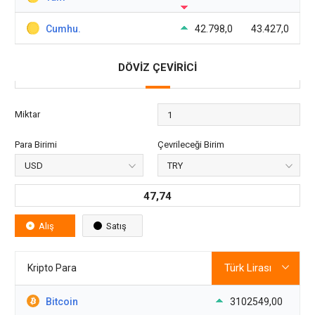
Cumhu.
42.798,0
43.427,0
DÖVİZ ÇEVİRİCİ
Miktar
Para Birimi
Çevrileceği Birim
47,74
Alış
Satış
Kripto Para
Bitcoin
3102549,00