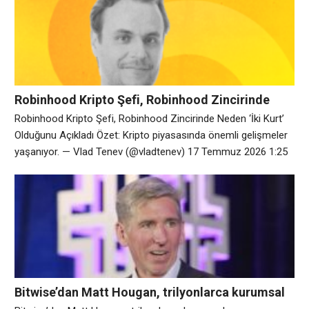
için bir öneride bulundu ve Eylül ayı için kripto piyasası yapı
tasarısında önemli bir prosedür oylaması hazırladı.
Robinhood Kripto Şefi, Robinhood Zincirinde
Neden ‘İki Kurt’ Olduğunu Açıkladı
Robinhood Kripto Şefi, Robinhood Zincirinde Neden ‘İki Kurt’
Olduğunu Açıkladı Özet: Kripto piyasasında önemli gelişmeler
yaşanıyor. — Vlad Tenev (@vladtenev) 17 Temmuz 2026 1:25
Robinhood’da kripto piyasası geliri 5:50 Robinhood Chain’in
lansmanı 9:37 Robinhood Chain’in temel odak noktası 12:20
RH neyi seviyor ve/veya daha fazlasını görmek istiyor 16:10
Nasıl… pic.twitter.com/GcXIWM4Qe7 — Şifreyi Çöz
(@DecryptMedia) 7
Bitwise’dan Matt Hougan, trilyonlarca kurumsal
paranın Bitcoin’e akacağını söylüyor