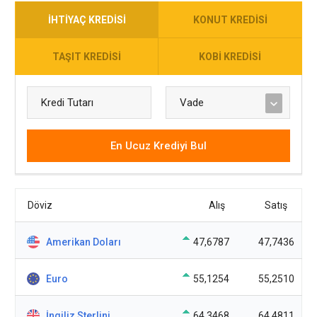
İHTIYAÇ KREDISI
KONUT KREDISI
TAŞIT KREDISI
KOBI KREDISI
En Ucuz Krediyi Bul
Döviz
Alış
Satış
Amerikan Doları
47,6787
47,7436
Euro
55,1254
55,2510
İngiliz Sterlini
64,3468
64,4811