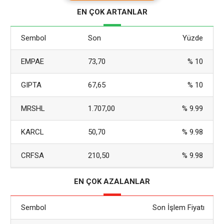
Kuzey Kore bağlantılı 1,5 milyar dolarlık saldırıda çalınan
EN ÇOK ARTANLAR
varlıkları takip etme çabasını desteklediğini gösteriyor.
Kayıtlara göre
Sembol
Son
Yüzde
EMPAE
73,70
% 10
GIPTA
67,65
% 10
MRSHL
1.707,00
% 9.99
KARCL
50,70
% 9.98
CRFSA
210,50
% 9.98
EN ÇOK AZALANLAR
Sembol
Son İşlem Fiyatı