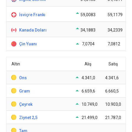
İsviçre Frankı
59,0083
59,1179
Kanada Doları
34,1883
34,2339
Çin Yuanı
7,0704
7,0812
Altın
Alış
Satış
Ons
4.341,0
4.341,6
Gram
6.659,6
6.660,5
Çeyrek
10.749,0
10.903,0
Ziynet 2,5
21.499,0
21.787,0
Tam