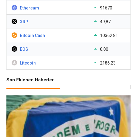
Ethereum
91670
XRP
49,87
Bitcoin Cash
10362.81
EOS
0,00
Litecoin
2186,23
Son Eklenen Haberler