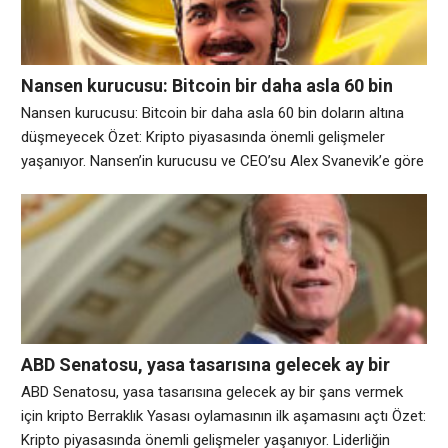
Nansen kurucusu: Bitcoin bir daha asla 60 bin
doların altına düşmeyecek
Nansen kurucusu: Bitcoin bir daha asla 60 bin doların altına
düşmeyecek Özet: Kripto piyasasında önemli gelişmeler
yaşanıyor. Nansen’in kurucusu ve CEO’su Alex Svanevik’e göre
kripto, on yıldan fazla bir süredir sektörü tanımlayan “çabuk
zengin olma” itibarını nihayet üzerinden atıyor – ve bunun
nedeni şu anda kimsenin zengin olmaması değil. Svanevik
Magazine’e Ticari Sırlar şovunda şöyle
ABD Senatosu, yasa tasarısına gelecek ay bir
şans vermek için kripto Berraklık Yasası
ABD Senatosu, yasa tasarısına gelecek ay bir şans vermek
oylamasının ilk aşamasını açtı
için kripto Berraklık Yasası oylamasının ilk aşamasını açtı Özet:
Kripto piyasasında önemli gelişmeler yaşanıyor. Liderliğin