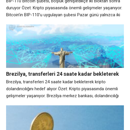
BIP-110 Bitcoin şubesi, boşluk genişledikçe iki bloktan sonra
duruyor Özet: Kripto piyasasında önemli gelişmeler yaşanıyor.
Bitcoin’in BIP-110’u uygulayan şubesi Pazar günü yalnızca iki
blok ürettikten sonra 961.633 blokta durdu; uygulamayan
zincir ise 961.721’e yükselerek aradaki farkı 88 bloğa
genişletti. UTC 10:19’da güncellenen BIP-110 monitörüne
göre şubenin son bloğu yaklaşık 12 saat önce kazılmıştı.
Ocean kayıtları,
Brezilya, transferleri 24 saate kadar bekleterek
kripto dolandırıcılığını hedef alıyor
Brezilya, transferleri 24 saate kadar bekleterek kripto
dolandırıcılığını hedef alıyor Özet: Kripto piyasasında önemli
gelişmeler yaşanıyor. Brezilya merkez bankası, dolandırıcılığı
önlemeyi amaçlayan yeni önlemlerin bir parçası olarak, sanal
varlık hizmet sağlayıcılarının (VASP’ler), yabancı platformlara
veya kendi saklama cüzdanlarına yapılan belirli transferlere 24
saate kadar ihtiyati bloke koymasını zorunlu kılacak. Cuma