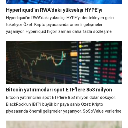
Hyperliquid’in RWA’daki yükselişi HYPE’yi
destekleyen geliri tüketiyor
Hyperliquid’in RWA’daki yükselişi HYPE’yi destekleyen geliri
tüketiyor Özet: Kripto piyasasında önemli gelişmeler
yaşanıyor. Hyperliquid hiçbir zaman daha fazla sözleşme
ticareti yapmadı ve bu sözleşmelerin kazandığı paradan hiçbir
zaman daha küçük bir pay tutmadı Yatırımcıların bir seferde
tuttuğu kaldıraçlı pozisyonların toplam değeri olan açık faiz, 13
Temmuz’da platformun 2026’daki en yüksek seviyesi olan 11
milyar doların
Bitcoin yatırımcıları spot ETF’lere 853 milyon
dolar döküyor. BlackRock’un IBIT’i büyük bir paya
Bitcoin yatırımcıları spot ETF’lere 853 milyon dolar döküyor.
sahip
BlackRock’un IBIT’i büyük bir paya sahip Özet: Kripto
piyasasında önemli gelişmeler yaşanıyor. SoSoValue verilerine
göre, Bitcoin BTC$65.154,99 değerindeki borsa yatırım fonları
(ETF), 7 Ağustos’ta sona eren haftada 853,54 milyon dolarlık