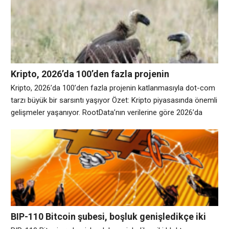
net giriş elde etti; bu, Nisan ortasından bu yana en büyük
haftalık toplam oldu. BlackRock’un IBIT’i tek
Kripto, 2026’da 100’den fazla projenin
katlanmasıyla dot-com tarzı büyük bir sarsıntı
Kripto, 2026’da 100’den fazla projenin katlanmasıyla dot-com
yaşıyor
tarzı büyük bir sarsıntı yaşıyor Özet: Kripto piyasasında önemli
gelişmeler yaşanıyor. RootData’nın verilerine göre 2026’da
100’den fazla kripto projesi kapandı, iflas başvurusunda
bulundu veya kalıcı olarak karartıldı ve bu hız artıyor. Dört
büyük firma yalnızca Temmuz ayının sonlarında bir hafta
içinde kapandıklarını veya başvuruda bulunduklarını duyurdu:
BitMEX, BitMart,
BIP-110 Bitcoin şubesi, boşluk genişledikçe iki
bloktan sonra duruyor