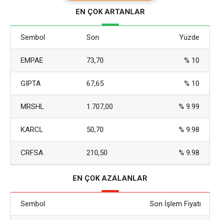
olan talebi 2026’nın ilk yarısında iki kattan fazla arttı.
EN ÇOK ARTANLAR
Perakendeci M.Video, pazarındaki birim satışların ikinci
çeyrekte ilk çeyreğe göre %107 arttığını,
Sembol
Son
Yüzde
EMPAE
73,70
% 10
GIPTA
67,65
% 10
MRSHL
1.707,00
% 9.99
KARCL
50,70
% 9.98
CRFSA
210,50
% 9.98
EN ÇOK AZALANLAR
Sembol
Son İşlem Fiyatı