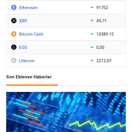
Ethereum
91752
XRP
49,71
Bitcoin Cash
10389.15
EOS
0,00
Litecoin
2212,43
Son Eklenen Haberler