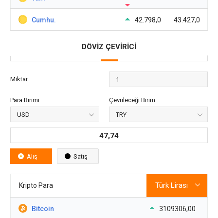
Cumhu.
42.798,0
43.427,0
DÖVİZ ÇEVİRİCİ
Miktar
Para Birimi
Çevrileceği Birim
47,74
Alış
Satış
Kripto Para
Bitcoin
3109306,00