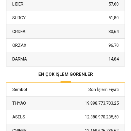
LIDER
57,60
SURGY
51,80
CRDFA
30,64
ORZAX
96,70
BARMA
14,84
EN ÇOK İŞLEM GÖRENLER
Sembol
Son İşlem Fiyatı
THYAO
19.898.773.703,25
ASELS
12.380.970.235,50
CWENE
12.159.626.735,62