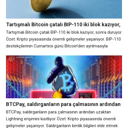
günü Banco Central do Brasil
Tartışmalı Bitcoin çatalı BIP-110 iki blok kazıyor,
sonra duruyor
Tartışmalı Bitcoin çatalı BIP-110 iki blok kazıyor, sonra duruyor
Özet: Kripto piyasasında önemli gelişmeler yaşanıyor. BIP-110
destekçilerinin Cumartesi günü Bitcoin’den ayrılmasıyla
oluşturulan yeni azınlık zinciri, yayına girdikten yaklaşık sekiz
saat sonra yalnızca iki blok üretti ve herhangi bir madencinin
onu devam ettirme niyetinde olduğuna dair hiçbir işaret yok.
BIP-110 durum monitörüne göre ana Bitcoin zinciri
BTCPay, saldırganların para çalmasının ardından
uzaktan Lightning erişimini kısıtlıyor
BTCPay, saldırganların para çalmasının ardından uzaktan
Lightning erişimini kısıtlıyor Özet: Kripto piyasasında önemli
gelişmeler yaşanıyor. Saldırganların kimlik bilgileri elde etmek