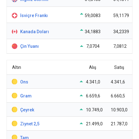
İsviçre Frankı
59,0083
59,1179
Kanada Doları
34,1883
34,2339
Çin Yuanı
7,0704
7,0812
Altın
Alış
Satış
Ons
4.341,0
4.341,6
Gram
6.659,6
6.660,5
Çeyrek
10.749,0
10.903,0
Ziynet 2,5
21.499,0
21.787,0
Tam