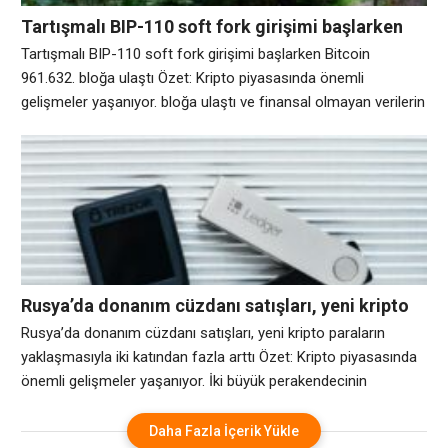
Tartışmalı BIP-110 soft fork girişimi başlarken
Bitcoin 961.632. bloğa ulaştı
Tartışmalı BIP-110 soft fork girişimi başlarken Bitcoin
961.632. bloğa ulaştı Özet: Kripto piyasasında önemli
gelişmeler yaşanıyor. bloğa ulaştı ve finansal olmayan verilerin
ağa yerleştirilmesini geçici olarak engellemek için tasarlanmış
tartışmalı bir öneri olan BIP-110 için uzun zamandır beklenen
zorunlu sinyal dönemini tetikledi. Teklif, Cumartesi günü saat
19:35 UTC civarında sinyal aşamasına girdi ve madencilerden
gelen
Rusya’da donanım cüzdanı satışları, yeni kripto
paraların yaklaşmasıyla iki katından fazla arttı
Rusya’da donanım cüzdanı satışları, yeni kripto paraların
yaklaşmasıyla iki katından fazla arttı Özet: Kripto piyasasında
önemli gelişmeler yaşanıyor. İki büyük perakendecinin
verilerine göre, ülke yeni kripto kuralları uygulamaya
hazırlanırken Rus tüketicilerin donanım kripto cüzdanlarına
Daha Fazla İçerik Yükle