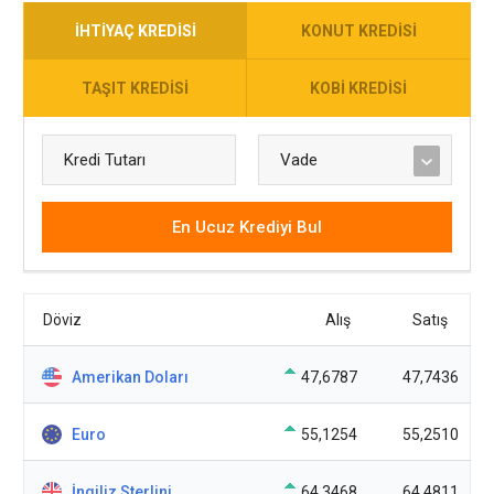
İHTIYAÇ KREDISI
KONUT KREDISI
TAŞIT KREDISI
KOBI KREDISI
En Ucuz Krediyi Bul
Döviz
Alış
Satış
Amerikan Doları
47,6787
47,7436
Euro
55,1254
55,2510
İngiliz Sterlini
64,3468
64,4811