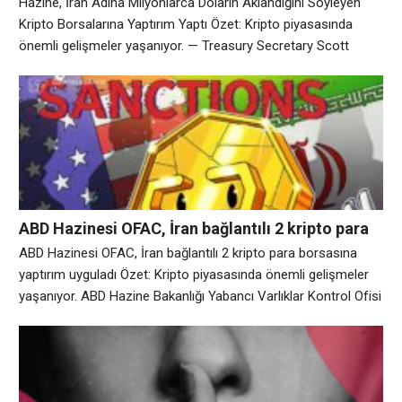
Hazine, İran Adına Milyonlarca Doların Aklandığını Söyleyen
Yaptı
Kripto Borsalarına Yaptırım Yaptı Özet: Kripto piyasasında
önemli gelişmeler yaşanıyor. — Treasury Secretary Scott
Bessent (@SecScottBessent) August 7, 2026 Analiz: Piyasa
hareketliliği devam ediyor.
ABD Hazinesi OFAC, İran bağlantılı 2 kripto para
borsasına yaptırım uyguladı
ABD Hazinesi OFAC, İran bağlantılı 2 kripto para borsasına
yaptırım uyguladı Özet: Kripto piyasasında önemli gelişmeler
yaşanıyor. ABD Hazine Bakanlığı Yabancı Varlıklar Kontrol Ofisi
(OFAC), iki ülke arasındaki askeri eylemler nedeniyle “İran
rejiminin milyarlarca doları aklamaya bel bağladığını” belirten iki
dijital varlık borsasına yönelik yaptırımları duyurdu. Cuma günü
yayınlanan bir bildiride OFAC, gelirlerini İran’ın İslam