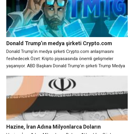
planlarının iptal edilmesi de dahil olmak üzere, kripto
hamlesinin bazı kısımlarını geri alıyor. Cuma
Donald Trump’ın medya şirketi Crypto.com
anlaşmasını feshedecek
Donald Trump’ın medya şirketi Crypto.com anlaşmasını
feshedecek Özet: Kripto piyasasında önemli gelişmeler
yaşanıyor. ABD Başkanı Donald Trump’ın şirketi Trump Medya
ve Teknoloji Grubu (TMTG), Crypto.com borsasıyla yaptığı
anlaşmadan geri çekilerek bunun yerine enerji şirketi TAE ile
birleşmeye odaklanıyor. İlk olarak Cuma günü Axios tarafından
bildirilen TMTG geçici CEO’su Kevin McGurn, şirketin 6,4 milyar
dolarlık bir
Hazine, İran Adına Milyonlarca Doların
Aklandığını Söyleyen Kripto Borsalarına Yaptırım