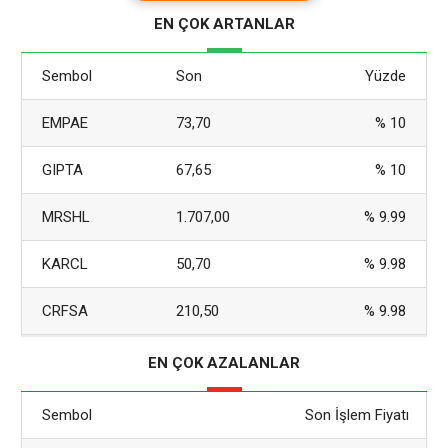
Duyuruya göre, operatörlerin derhal 2.4.2 sürümüne
EN ÇOK ARTANLAR
güncelleme yapması veya yama yapana kadar sunucularını
tamamen çevrimdışı duruma getirmesi gerekiyor. Uyarı,
Sembol
Son
Yüzde
EMPAE
73,70
% 10
GIPTA
67,65
% 10
MRSHL
1.707,00
% 9.99
KARCL
50,70
% 9.98
CRFSA
210,50
% 9.98
EN ÇOK AZALANLAR
Sembol
Son İşlem Fiyatı