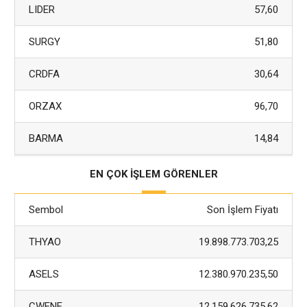
LIDER
57,60
SURGY
51,80
CRDFA
30,64
ORZAX
96,70
BARMA
14,84
EN ÇOK İŞLEM GÖRENLER
Sembol
Son İşlem Fiyatı
THYAO
19.898.773.703,25
ASELS
12.380.970.235,50
CWENE
12.159.626.735,62