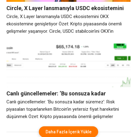
Circle, X Layer lansmanıyla USDC ekosistemini
OKX ekosistemine genişletiyor
Circle, X Layer lansmanıyla USDC ekosistemini OKX
ekosistemine genişletiyor Özet: Kripto piyasasında önemli
gelişmeler yaşanıyor. Circle, USDC stabilcoin’ini OKX’in
Ethereum katman-2 ağı olan X Layer’da piyasaya sürdü ve
stabilcoini işlem hacmine göre dünyanın en büyük kripto para
borsalarından birine bağlı bir ekosisteme genişletti. Circle
Cuma günü yerel USDC ve Zincirler Arası Transfer
Protokolünün (CCTP) artık
Canlı güncellemeler: ‘Bu sonsuza kadar
süremez’: Risk piyasaları toparlanırken Bitcoin’in
Canlı güncellemeler: ‘Bu sonsuza kadar süremez’: Risk
yetersiz fiyat hareketini düşünmek
piyasaları toparlanırken Bitcoin’in yetersiz fiyat hareketini
düşünmek Özet: Kripto piyasasında önemli gelişmeler
yaşanıyor. BTCPay Sunucusu, fonların risk altında olduğu, aktif
olarak istismar edilen kritik bir güvenlik açığını ortaya çıkardı.
Daha Fazla İçerik Yükle