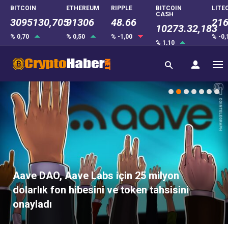
BITCOIN
ETHEREUM
RIPPLE
BITCOIN
LITE
CASH
3095130,705
91306
48.66
216
10273.32,183
% 0,70
% 0,50
% -1,00
% -0
% 1,10
Aave DAO, Aave Labs için 25 milyon
dolarlık fon hibesini ve token tahsisini
onayladı