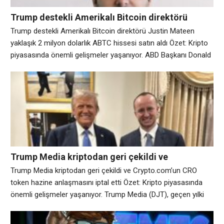
Trump destekli Amerikalı Bitcoin direktörü
Justin Mateen yaklaşık 2 milyon dolarlık ABTC
Trump destekli Amerikalı Bitcoin direktörü Justin Mateen
hissesi satın aldı
yaklaşık 2 milyon dolarlık ABTC hissesi satın aldı Özet: Kripto
piyasasında önemli gelişmeler yaşanıyor. ABD Başkanı Donald
Trump’ın ailesi tarafından desteklenen madencilik şirketi
American Bitcoin’in (ABTC) yönetim kurulu yöneticisi Justin
Mateen, şirketin son kazanç raporunun ardından bu hafta art
arda iki işlem seansında yaklaşık 1,93 milyon dolar değerinde
Trump Media kriptodan geri çekildi ve
Crypto.com’un CRO token hazine anlaşmasını
Trump Media kriptodan geri çekildi ve Crypto.com’un CRO
iptal etti
token hazine anlaşmasını iptal etti Özet: Kripto piyasasında
önemli gelişmeler yaşanıyor. Trump Media (DJT), geçen yılki
dijital varlık hazinesi patlamasının zirvesine yakın bir zamanda
açıkladığı, halka açık bir CRO token biriktirme şirketi kurma