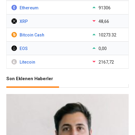
Ethereum
91306
XRP
48,66
Bitcoin Cash
10273.32
EOS
0,00
Litecoin
2167,72
Son Eklenen Haberler