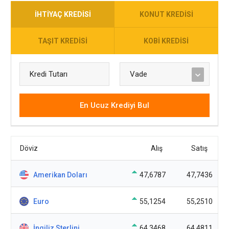
İHTIYAÇ KREDISI
KONUT KREDISI
TAŞIT KREDISI
KOBI KREDISI
En Ucuz Krediyi Bul
Döviz
Alış
Satış
Amerikan Doları
47,6787
47,7436
Euro
55,1254
55,2510
İngiliz Sterlini
64,3468
64,4811