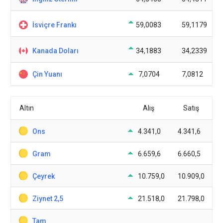
İsviçre Frankı
59,0083
59,1179
Kanada Doları
34,1883
34,2339
Çin Yuanı
7,0704
7,0812
Altın
Alış
Satış
Ons
4.341,0
4.341,6
Gram
6.659,6
6.660,5
Çeyrek
10.759,0
10.909,0
Ziynet 2,5
21.518,0
21.798,0
Tam