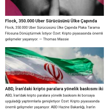
Flock, 350.000 Uber Sürücüsünü Ülke Çapında
Plaka Tarama Filosuna Dönüştürmek İstiyor
Flock, 350.000 Uber Sürücüsünü Ülke Çapında Plaka Tarama
Filosuna Dönüştürmek İstiyor Özet: Kripto piyasasında önemli
gelişmeler yaşanıyor. — Thomas Massie
(@RepThomasMassie) July 25, 2026 Analiz: Piyasa
hareketliliği devam ediyor.
ABD, İran’daki kripto paralara yönelik baskısını iki
borsaya uyguladığı yaptırımlarla genişletiyor
ABD, İran’daki kripto paralara yönelik baskısını iki borsaya
uyguladığı yaptırımlarla genişletiyor Özet: Kripto piyasasında
önemli gelişmeler yaşanıyor. ABD Hazine Bakanlığı, İran’ın