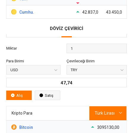
Cumhu.
42.837,0
43.450,0
DÖVİZ ÇEVİRİCİ
Miktar
Para Birimi
Çevrileceği Birim
47,74
Alış
Satış
Kripto Para
Bitcoin
3095130,00