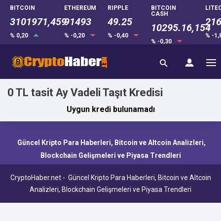
BITCOIN
ETHEREUM
RIPPLE
BITCOIN
LITE
CASH
3101971,459
91493
49.25
216
10295.16,154
% 0,20
% -0,20
% -0,40
% -1
% -0,30
0 TL tasit Ay Vadeli Taşıt Kredisi
Uygun kredi bulunamadı
Güncel Kripto Para Haberleri, Bitcoin ve Altcoin Analizleri,
Blockchain Gelişmeleri ve Piyasa Trendleri
CryptoHaber.net - Güncel Kripto Para Haberleri, Bitcoin ve Altcoin
Analizleri, Blockchain Gelişmeleri ve Piyasa Trendleri