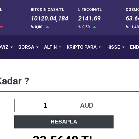
L
BITCOIN CASH/TL
LITECOIN/TL
COSMO
10120.04,184
2141.69
63.6
% 0,80
% 0,50
% -1,4
VİZ
BORSA
ALTIN
KRİPTO PARA
HİSSE
END
Kadar ?
AUD
HESAPLA