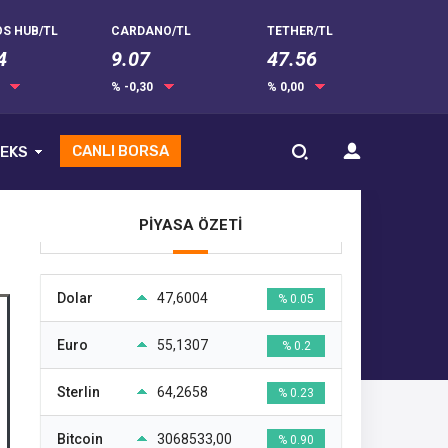
S HUB/TL
CARDANO/TL
TETHER/TL
4
9.07
47.56
0
% -0,30
% 0,00
CANLI BORSA
EKS
PİYASA ÖZETİ
Dolar
47,6004
% 0.05
Euro
55,1307
% 0.2
Sterlin
64,2658
% 0.23
Bitcoin
3068533,00
% 0.90