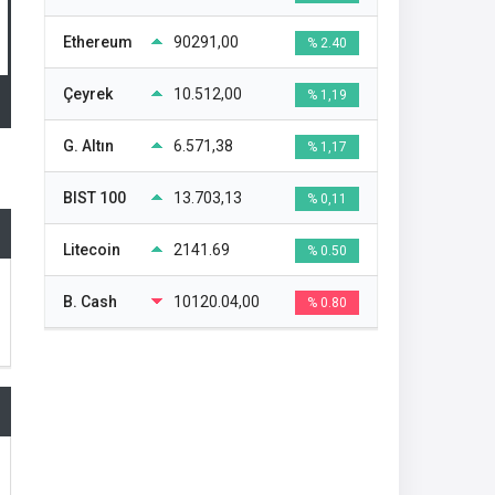
Ethereum
90291,00
% 2.40
Çeyrek
10.512,00
% 1,19
G. Altın
6.571,38
% 1,17
BIST 100
13.703,13
% 0,11
Litecoin
2141.69
% 0.50
B. Cash
10120.04,00
% 0.80