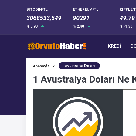
BITCOIN/TL
ETHEREUM/TL
RIPPLE/T
3068533,549
90291
49.79
% 0,90
% 2,40
% -1,30
KREDİ
DÖ
Avustralya Doları
Anasayfa
/
1 Avustralya Doları Ne 