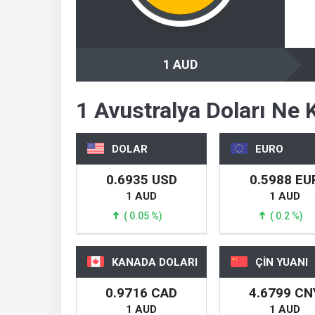
1 AUD
1 Avustralya Doları Ne 
DOLAR
EURO
0.6935 USD
0.5988 EU
1 AUD
1 AUD
( 0.05 %)
( 0.2 %)
KANADA DOLARI
ÇİN YUANI
0.9716 CAD
4.6799 CN
1 AUD
1 AUD