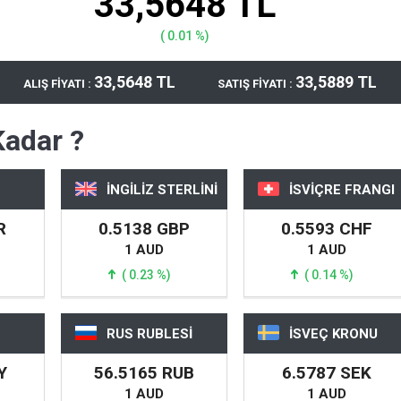
33,5648 TL
( 0.01 %)
33,5648 TL
33,5889 TL
ALIŞ FİYATI :
SATIŞ FİYATI :
Kadar ?
İNGİLİZ STERLİNİ
İSVİÇRE FRANGI
R
0.5138 GBP
0.5593 CHF
1 AUD
1 AUD
( 0.23 %)
( 0.14 %)
RUS RUBLESİ
İSVEÇ KRONU
Y
56.5165 RUB
6.5787 SEK
1 AUD
1 AUD