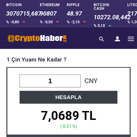
BITCOIN
ETHEREUM
RIPPLE
BITCOIN
LITE
CASH
3070715,687
90807
48.97
217
10272.08,442
% -0,80
% -0,50
% -2,10
% 1,
% 0,10
1 Çin Yuanı Ne Kadar ?
CNY
HESAPLA
7,0689 TL
( 0.21 %)