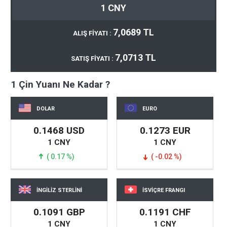
1 CNY
7,0689 TL
ALIŞ FİYATI :
7,0713 TL
SATIŞ FİYATI :
1 Çin Yuanı Ne Kadar ?
DOLAR
EURO
0.1468 USD
0.1273 EUR
1 CNY
1 CNY
( 0.17 %)
( -0.02 %)
İNGİLİZ STERLİNİ
İSVİÇRE FRANGI
0.1091 GBP
0.1191 CHF
1 CNY
1 CNY