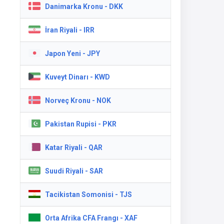
Danimarka Kronu - DKK
İran Riyali - IRR
Japon Yeni - JPY
Kuveyt Dinarı - KWD
Norveç Kronu - NOK
Pakistan Rupisi - PKR
Katar Riyali - QAR
Suudi Riyali - SAR
Tacikistan Somonisi - TJS
Orta Afrika CFA Frangı - XAF