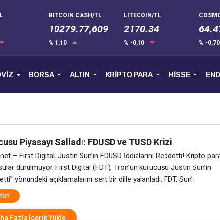
L
BITCOIN CASH/TL
LITECOIN/TL
COSMO
10279.77,609
2170.34
64.4
% 1,10
% -0,10
% -0,7
VİZ
BORSA
ALTIN
KRİPTO PARA
HİSSE
END
cusu Piyasayı Salladı: FDUSD ve TUSD Krizi
or!
et – First Digital, Justin Sun’ın FDUSD İddialarını Reddetti! Kripto par
ular durulmuyor. First Digital (FDT), Tron’un kurucusu Justin Sun’ın
tti” yönündeki açıklamalarını sert bir dille yalanladı. FDT, Sun’ı
karşı “karalama kampanyası” yapmakla suçlarken, aynı zamanda TUSD
leri
lgili yasal yollardan kaçındığını iddia etti. Şirket, konu hakkında bir AMA
enlemeyi
ha Fazla İçerik Yükle