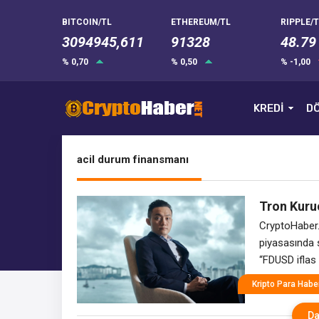
BITCOIN/TL
ETHEREUM/TL
RIPPLE/T
3094945,611
91328
48.79
% 0,70
% 0,50
% -1,00
KREDİ
DÖ
acil durum finansmanı
Tron Kuru
Derinleşiy
CryptoHaber.n
piyasasında s
“FDUSD iflas e
rakiplerine 
Kripto Para Haber
ihraçlarıyla i
etkinliği düz
Da