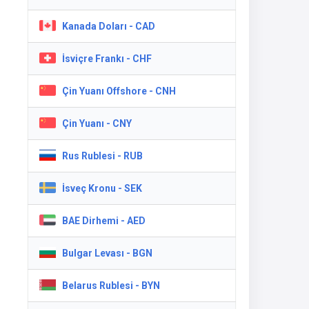
Kanada Doları - CAD
İsviçre Frankı - CHF
Çin Yuanı Offshore - CNH
Çin Yuanı - CNY
Rus Rublesi - RUB
İsveç Kronu - SEK
BAE Dirhemi - AED
Bulgar Levası - BGN
Belarus Rublesi - BYN