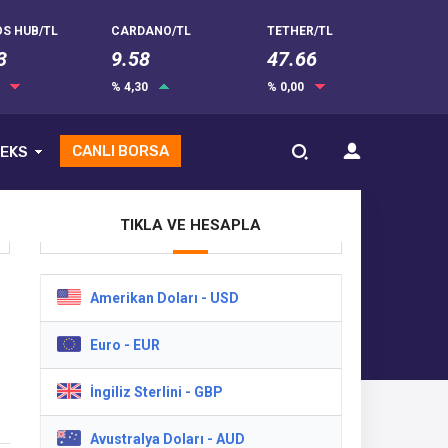
S HUB/TL
CARDANO/TL
TETHER/TL
3
9.58
47.66
0
% 4,30
% 0,00
CANLI BORSA
EKS
TIKLA VE HESAPLA
Amerikan Doları - USD
Euro - EUR
İngiliz Sterlini - GBP
Avustralya Doları - AUD