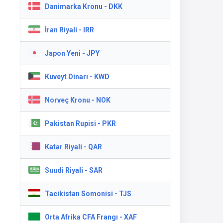
Danimarka Kronu - DKK
İran Riyali - IRR
Japon Yeni - JPY
Kuveyt Dinarı - KWD
Norveç Kronu - NOK
Pakistan Rupisi - PKR
Katar Riyali - QAR
Suudi Riyali - SAR
Tacikistan Somonisi - TJS
Orta Afrika CFA Frangı - XAF