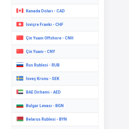
Kanada Doları - CAD
İsviçre Frankı - CHF
Çin Yuanı Offshore - CNH
Çin Yuanı - CNY
Rus Rublesi - RUB
İsveç Kronu - SEK
BAE Dirhemi - AED
Bulgar Levası - BGN
Belarus Rublesi - BYN