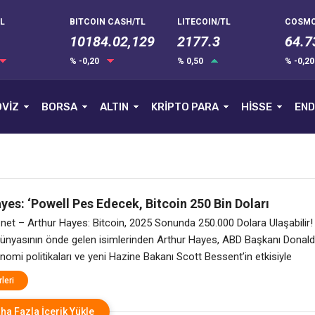
L
BITCOIN CASH/TL
LITECOIN/TL
COSMO
10184.02,129
2177.3
64.7
% -0,20
% 0,50
% -0,2
VİZ
BORSA
ALTIN
KRİPTO PARA
HİSSE
END
yes: ‘Powell Pes Edecek, Bitcoin 250 Bin Doları
”
net – Arthur Hayes: Bitcoin, 2025 Sonunda 250.000 Dolara Ulaşabilir!
dünyasının önde gelen isimlerinden Arthur Hayes, ABD Başkanı Donald
omi politikaları ve yeni Hazine Bakanı Scott Bessent’in etkisiyle
025 sonunda 250.000 dolara ulaşabileceğini öngörüyor. Hayes, kişisel
leri
ımladığı son analizinde, ABD Merkez Bankası (Fed) Başkanı Jerome
li baskılara direnemeyerek para
ha Fazla İçerik Yükle