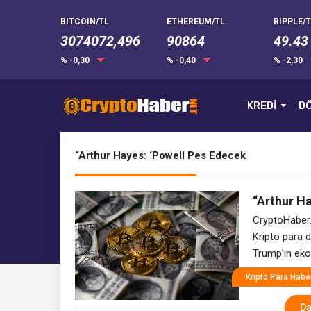
BITCOIN/TL
ETHEREUM/TL
RIPPLE/T
3074072,496
90864
49.43
% -0,30
% -0,40
% -2,30
KREDİ
DÖ
“Arthur Hayes: ‘Powell Pes Edecek
“Arthur Ha
Görecek!'
CryptoHaber.
Kripto para 
Trump’ın ekon
Bitcoin’in 2
Kripto Para Haber
blogunda yay
Powell’ın ma
Da