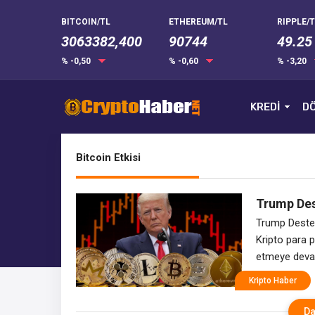
BITCOIN/TL
ETHEREUM/TL
RIPPLE/T
3063382,400
90744
49.25
% -0,50
% -0,60
% -3,20
KREDİ
DÖ
Bitcoin Etkisi
Trump Dest
Hareketl
Trump Destek
Kripto para p
etmeye devam
bir şirketin 
Kripto Haber
gelişme, hem 
Trump
Da