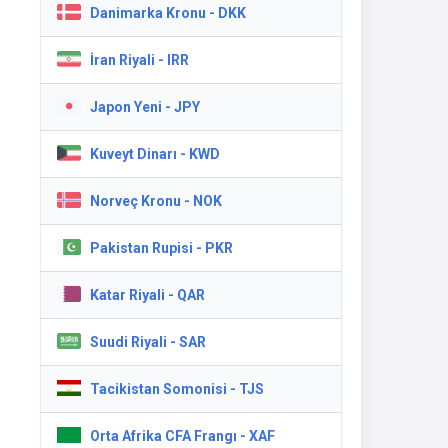
Danimarka Kronu - DKK
İran Riyali - IRR
Japon Yeni - JPY
Kuveyt Dinarı - KWD
Norveç Kronu - NOK
Pakistan Rupisi - PKR
Katar Riyali - QAR
Suudi Riyali - SAR
Tacikistan Somonisi - TJS
Orta Afrika CFA Frangı - XAF