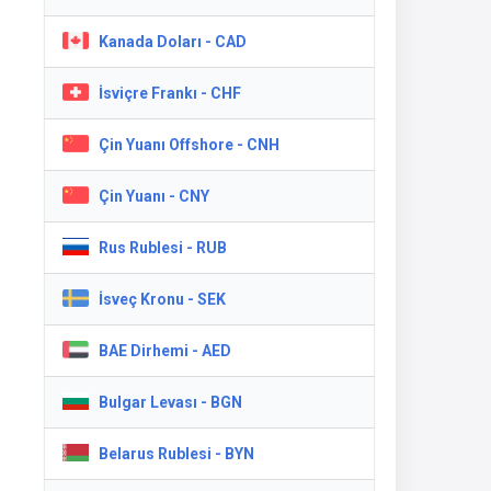
Kanada Doları - CAD
İsviçre Frankı - CHF
Çin Yuanı Offshore - CNH
Çin Yuanı - CNY
Rus Rublesi - RUB
İsveç Kronu - SEK
BAE Dirhemi - AED
Bulgar Levası - BGN
Belarus Rublesi - BYN