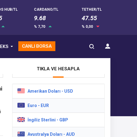
S HUB/TL
CARDANO/TL
TETHER/TL
5
9.68
47.55
% 7,70
% 0,00
CANLI BORSA
EKS
TIKLA VE HESAPLA
i
Amerikan Doları - USD
Euro - EUR
i
İngiliz Sterlini - GBP
Avustralya Doları - AUD