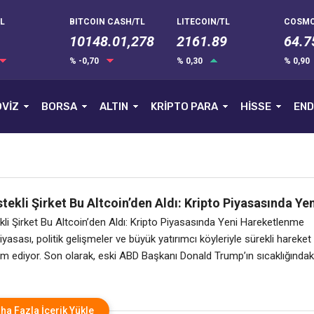
L
BITCOIN CASH/TL
LITECOIN/TL
COSMO
10148.01,278
2161.89
64.7
% -0,70
% 0,30
% 0,90
VİZ
BORSA
ALTIN
KRİPTO PARA
HİSSE
END
ekli Şirket Bu Altcoin’den Aldı: Kripto Piyasasında Yen
enme
li Şirket Bu Altcoin’den Aldı: Kripto Piyasasında Yeni Hareketlenme
iyasası, politik gelişmeler ve büyük yatırımcı köyleriyle sürekli hareket
 ediyor. Son olarak, eski ABD Başkanı Donald Trump’ın sıcaklığındak
belirli bir altcoin’e yatırım yapması, piyasada büyük yankı uyandırdı. Bu
yatırımcıları hem de piyasada analistlerini harekete geçirdi. Peki,
ha Fazla İçerik Yükle