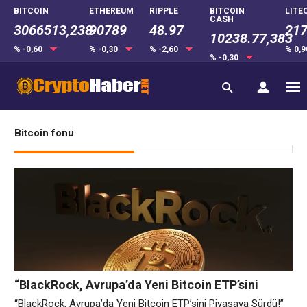
BITCOIN
ETHEREUM
RIPPLE
BITCOIN
LITE
CASH
3066513,238
90789
48.97
217
10238.77,383
% -0,60
% -0,30
% -2,60
% 0,
% -0,30
Bitcoin fonu
“BlackRock, Avrupa’da Yeni Bitcoin ETP’sini
Piyasaya Sürdü!”
“BlackRock, Avrupa’da Yeni Bitcoin ETP’sini Piyasaya Sürdü!”