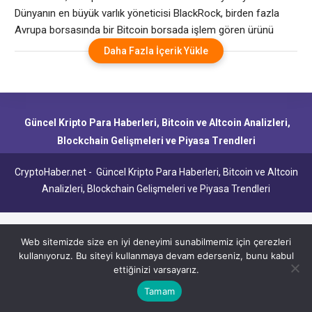
Dünyanın en büyük varlık yöneticisi BlackRock, birden fazla
Avrupa borsasında bir Bitcoin borsada işlem gören ürünü
(ETP) piyasaya sürdü. BlackRock’ın ürün sayfasına göre
Daha Fazla İçerik Yükle
iShares Bitcoin ETP, 25 Mart’ta Xetra, Euronext Amsterdam ve
Euronext Paris’te işlem görmeye başladı. Lansman, ABD
pazarına 50,7 milyar dolarlık yönetim altındaki varlıkla hakim
olan
Güncel Kripto Para Haberleri, Bitcoin ve Altcoin Analizleri,
Blockchain Gelişmeleri ve Piyasa Trendleri
CryptoHaber.net - Güncel Kripto Para Haberleri, Bitcoin ve Altcoin
Analizleri, Blockchain Gelişmeleri ve Piyasa Trendleri
Web sitemizde size en iyi deneyimi sunabilmemiz için çerezleri
kullanıyoruz. Bu siteyi kullanmaya devam ederseniz, bunu kabul
ettiğinizi varsayarız.
Tamam