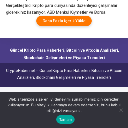
Gerçekleştirdi Kripto para dünyasında düzenleyici çalışmalar
giderek hız kazanıyor. ABD Menkul Kıymetler ve Borsa
Komisyonu (SEC), kripto para piyasalarını düzenlemek ve
Daha Fazla İçerik Yükle
sektördeki yasal boşlukları gidermek amacıyla oluşturduğu
Kripto Görev Gücü’nü halka açık bir toplantıda ilk kez bir araya
getirdi. Bu toplantı, dijital varlıkların geleceğine dair kritik
tartışmaların
Güncel Kripto Para Haberleri, Bitcoin ve Altcoin Analizleri,
Blockchain Gelişmeleri ve Piyasa Trendleri
CryptoHaber.net - Güncel Kripto Para Haberleri, Bitcoin ve Altcoin
Analizleri, Blockchain Gelişmeleri ve Piyasa Trendleri
Web sitemizde size en iyi deneyimi sunabilmemiz için çerezleri
kullanıyoruz. Bu siteyi kullanmaya devam ederseniz, bunu kabul
ettiğinizi varsayarız.
Tamam