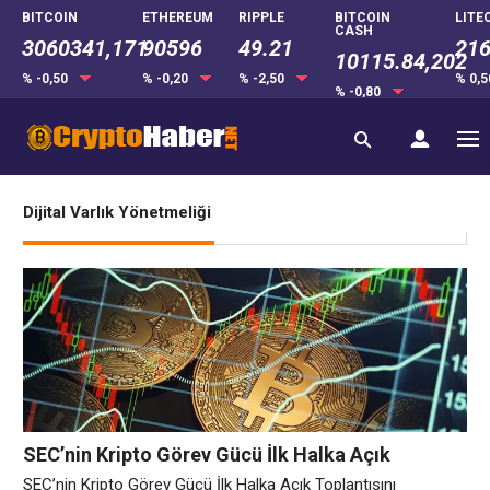
BITCOIN
ETHEREUM
RIPPLE
BITCOIN
LITE
CASH
3060341,171
90596
49.21
216
10115.84,202
% -0,50
% -0,20
% -2,50
% 0,
% -0,80
Dijital Varlık Yönetmeliği
SEC’nin Kripto Görev Gücü İlk Halka Açık
Toplantısını Gerçekleştirdi.
SEC’nin Kripto Görev Gücü İlk Halka Açık Toplantısını