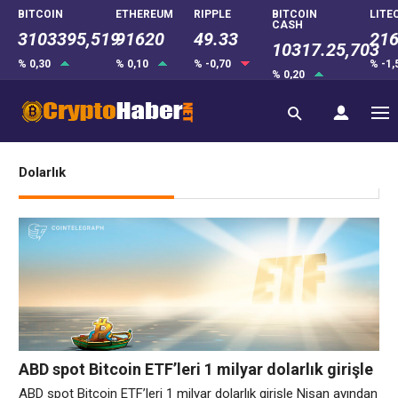
BITCOIN
ETHEREUM
RIPPLE
BITCOIN
LITE
CASH
3103395,519
91620
49.33
216
10317.25,703
% 0,30
% 0,10
% -0,70
% -1
% 0,20
Dolarlık
ABD spot Bitcoin ETF’leri 1 milyar dolarlık girişle
Nisan ayından bu yana en iyi haftasını yaşıyor
ABD spot Bitcoin ETF’leri 1 milyar dolarlık girişle Nisan ayından