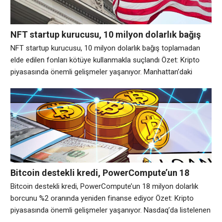
NFT startup kurucusu, 10 milyon dolarlık bağış
toplamadan elde edilen fonları kötüye
NFT startup kurucusu, 10 milyon dolarlık bağış toplamadan
kullanmakla suçlandı
elde edilen fonları kötüye kullanmakla suçlandı Özet: Kripto
piyasasında önemli gelişmeler yaşanıyor. Manhattan’daki
federal savcılar, misli olmayan token (NFT) girişimi Few and
Far’ın kurucusunu menkul kıymet dolandırıcılığı ve elektronik
dolandırıcılıkla suçladı. Savcılar, Taj Tarsha’nın yatırımcılardan
toplanan 10 milyon dolardan fazlasını şirketin pazar yerini
oluşturmak yerine çevrimiçi kumara,
Bitcoin destekli kredi, PowerCompute’un 18
milyon dolarlık borcunu %2 oranında yeniden
Bitcoin destekli kredi, PowerCompute’un 18 milyon dolarlık
finanse ediyor
borcunu %2 oranında yeniden finanse ediyor Özet: Kripto
piyasasında önemli gelişmeler yaşanıyor. Nasdaq’da listelenen