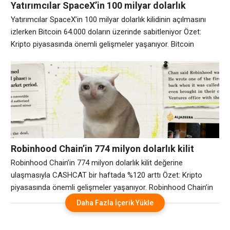
Yatırımcılar SpaceX’in 100 milyar dolarlık
kilidinin açılmasını izlerken Bitcoin 64.000
Yatırımcılar SpaceX’in 100 milyar dolarlık kilidinin açılmasını
doların üzerinde sabitleniyor
izlerken Bitcoin 64.000 doların üzerinde sabitleniyor Özet:
Kripto piyasasında önemli gelişmeler yaşanıyor. Bitcoin
Perşembe günü hafif bir artışla ve haftada %0,5 artışla 64.600
doların üzerinde tutunurken, diğer majörler pek fazla yön
vermedi. Dikkatler aynı zamanda Elon Musk’a ait olan
SpaceX’te de, ilk kilitlenmenin sona ermesiyle birlikte
Perşembe günü
Robinhood Chain’in 774 milyon dolarlık kilit
değerine ulaşmasıyla CASHCAT bir haftada %120
Robinhood Chain’in 774 milyon dolarlık kilit değerine
arttı
ulaşmasıyla CASHCAT bir haftada %120 arttı Özet: Kripto
piyasasında önemli gelişmeler yaşanıyor. Robinhood Chain’in
ilk işlem günlerine hakim olan kedi temalı token, geçen hafta
Daha Fazla İçerik Yükle
%120 artış gösterdi ve birlikte piyasaya sürdüğü token
dalgasının azalmasına rağmen Temmuz ayındaki lansman