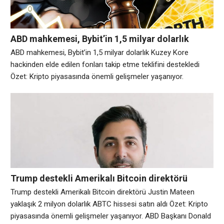
ABD mahkemesi, Bybit’in 1,5 milyar dolarlık
Kuzey Kore hackinden elde edilen fonları takip
ABD mahkemesi, Bybit’in 1,5 milyar dolarlık Kuzey Kore
etme teklifini destekledi
hackinden elde edilen fonları takip etme teklifini destekledi
Özet: Kripto piyasasında önemli gelişmeler yaşanıyor.
Perşembe günü açıklanan ABD mahkeme kayıtları, federal bir
yargıcın, kripto borsası Bybit’in, şirkete hızlı keşif izni vererek,
Kuzey Kore bağlantılı 1,5 milyar dolarlık saldırıda çalınan
varlıkları takip etme çabasını desteklediğini gösteriyor.
Kayıtlara göre
Trump destekli Amerikalı Bitcoin direktörü
Justin Mateen yaklaşık 2 milyon dolarlık ABTC
Trump destekli Amerikalı Bitcoin direktörü Justin Mateen
hissesi satın aldı
yaklaşık 2 milyon dolarlık ABTC hissesi satın aldı Özet: Kripto
piyasasında önemli gelişmeler yaşanıyor. ABD Başkanı Donald