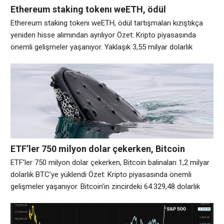
Ethereum staking tokenı weETH, ödül
tartışmaları kızıştıkça yeniden hisse alımından
Ethereum staking tokenı weETH, ödül tartışmaları kızıştıkça
ayrılıyor
yeniden hisse alımından ayrılıyor Özet: Kripto piyasasında
önemli gelişmeler yaşanıyor. Yaklaşık 3,55 milyar dolarlık
müşteri mevduatına sahip olan ve kriptodaki en büyük staking
işletmelerinden biri olan Ether.fi, ana ürünü olan weETH’den
yeniden stake etmeyi çıkardı ve onu sıradan Ethereum staking
ödülleri kazandıran sade bir token olarak bıraktı. Ekstra
ETF’ler 750 milyon dolar çekerken, Bitcoin
balinaları 1,2 milyar dolarlık BTC’ye yüklendi
ETF’ler 750 milyon dolar çekerken, Bitcoin balinaları 1,2 milyar
dolarlık BTC’ye yüklendi Özet: Kripto piyasasında önemli
gelişmeler yaşanıyor. Bitcoin’in zincirdeki 64.329,48 dolarlık
BTC ve ETF verileri, büyük oyuncular arasında yenilenen satın
alma baskısına işaret ederek, CLARITY Yasası’nın duraklayan
ilerlemesinden kaynaklanan hayal kırıklığına karşı bir tampon