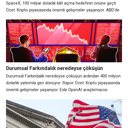
açma hedefinin önüne geçti
SpaceX, 100 milyar dolarlık kilit açma hedefinin önüne geçti
Özet: Kripto piyasasında önemli gelişmeler yaşanıyor. ABD’de
ilk işsizlik başvuruları geçen hafta 1.000 artarak 199.000’e çıktı.
Dört haftalık ortalama 203.250’den 198.750’ye düştü. 200.000
civarında veya daha düşük talepler çok güçlü bir işgücü
piyasasıyla ilişkilidir. Asıl olay elbette yarın
Durumsal Farkındalık neredeyse çöküşün
ardından 400 milyon dolarlık yatırımla geri
Durumsal Farkındalık neredeyse çöküşün ardından 400 milyon
dönüyor: Rapor
dolarlık yatırımla geri dönüyor: Rapor Özet: Kripto piyasasında
önemli gelişmeler yaşanıyor. Eski OpenAI araştırmacısı
Leopold Aschenbrenner tarafından kurulan riskten korunma
fonu Durumsal Farkındalığın, marj çağrıları nedeniyle
neredeyse çökmek üzere olan özel bir şirkete 400 milyon
dolar yatırım yaptığı bildirildi. Bloomberg’in Perşembe günü
konuyla ilgili bilgi sahibi kişilere dayandırdığı