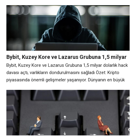
Trump’ın ailesi tarafından desteklenen madencilik şirketi
American Bitcoin’in (ABTC) yönetim kurulu yöneticisi Justin
Mateen, şirketin son kazanç raporunun ardından bu hafta art
arda iki işlem seansında yaklaşık 1,93 milyon dolar değerinde
Bybit, Kuzey Kore ve Lazarus Grubuna 1,5 milyar
dolarlık hack davası açtı, varlıkların
Bybit, Kuzey Kore ve Lazarus Grubuna 1,5 milyar dolarlık hack
dondurulmasını sağladı
davası açtı, varlıkların dondurulmasını sağladı Özet: Kripto
piyasasında önemli gelişmeler yaşanıyor. Dünyanın en büyük
ikinci kripto para borsası Bybit, Kore Demokratik Halk
Cumhuriyeti’ne (DPRK), Genel Keşif Bürosu (RGB) istihbarat
teşkilatına ve geçen yıl borsadan 1,5 milyar dolar çalmaktan
sorumlu Kuzey Kore bağlantılı bilgisayar korsanlığı grubu