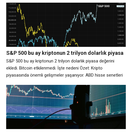
Bitcoin madencilik şirketi PowerCompute, toplam 18 milyon
dolar tutarındaki mevcut üç borç olanağını Arch Lending ile
yeni bir Bitcoin destekli kredi olanağı altında birleştirdi.
PowerCompute, teminat olarak hazinesinden 307 Bitcoin
(BTC) taahhüt etti. Cointelegraph
S&P 500 bu ay kriptonun 2 trilyon dolarlık piyasa
değerini ekledi. Bitcoin etkilenmedi. İşte nedeni
S&P 500 bu ay kriptonun 2 trilyon dolarlık piyasa değerini
ekledi. Bitcoin etkilenmedi. İşte nedeni Özet: Kripto
piyasasında önemli gelişmeler yaşanıyor. ABD hisse senetleri
yeniden bir an yaşıyor ve Bitcoin, tüm yıl olduğu gibi bu kez de
geride kalıyor. Nedenleri bariz olanın ötesine geçiyor. S&P 500
bu ay %3,12 oranında değer kazanarak piyasa değerini yaklaşık