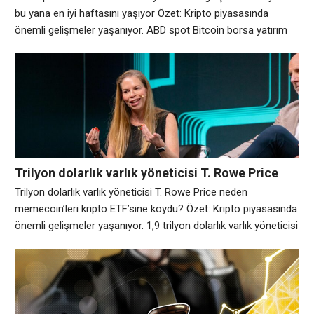
bu yana en iyi haftasını yaşıyor Özet: Kripto piyasasında
önemli gelişmeler yaşanıyor. ABD spot Bitcoin borsa yatırım
fonlarına (ETF) olan talep bu hafta keskin bir şekilde
toparlandı ve dijital varlık düzenlemeleri ve kripto paranın kendi
kendine saklanmasının güvenliği konusundaki belirsizlik devam
ederken bile, aylarca süren
Trilyon dolarlık varlık yöneticisi T. Rowe Price
neden memecoin’leri kripto ETF’sine koydu?
Trilyon dolarlık varlık yöneticisi T. Rowe Price neden
memecoin’leri kripto ETF’sine koydu? Özet: Kripto piyasasında
önemli gelişmeler yaşanıyor. 1,9 trilyon dolarlık varlık yöneticisi
T. Rowe Price, Temmuz ayında sektörün ilk aktif olarak
yönetilen çok tokenli spot kripto borsa yatırım fonunu (ETF)
piyasaya sürdüğünde, yatırımcılar portföyde bitcoin BTC$
64.969,55, Ethereum ETH $1.918,27 ve solana (SOL) gibi