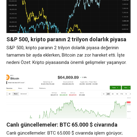
sağlıyor. Santiment tarafından takip edilen Blockchain verileri,
balinaların ve köpekbalıklarının
S&P 500, kripto paranın 2 trilyon dolarlık piyasa
değerinin tamamını bir ayda eklerken, Bitcoin zar
S&P 500, kripto paranın 2 trilyon dolarlık piyasa değerinin
zor hareket etti. İşte nedeni
tamamını bir ayda eklerken, Bitcoin zar zor hareket etti. İşte
nedeni Özet: Kripto piyasasında önemli gelişmeler yaşanıyor.
ABD hisse senetleri yeniden bir an yaşıyor ve Bitcoin, tüm yıl
olduğu gibi bu kez de geride kalıyor. Nedenleri bariz olanın
ötesine geçiyor. S&P 500 endeksi bu ay yüzde
Canlı güncellemeler: BTC 65.000 $ civarında
işlem görüyor; SpaceX, 100 milyar dolarlık kilit
Canlı güncellemeler: BTC 65.000 $ civarında işlem görüyor;