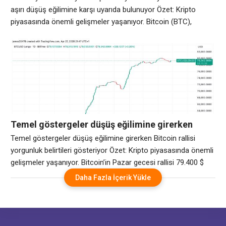
bulunuyor
aşırı düşüş eğilimine karşı uyarıda bulunuyor Özet: Kripto
piyasasında önemli gelişmeler yaşanıyor. Bitcoin (BTC),
boğaların kilit direnç seviyelerini geri kazanamamasına neden
olan başarısız toparlanma girişiminin ardından bir kez daha
yılın en düşük seviyesi olan 59.000 dolara yaklaşıyor. Fiyat
büyük bir destek bölgesine doğru sürüklenirken, BTC
yatırımcıları artık
Temel göstergeler düşüş eğilimine girerken
Bitcoin rallisi yorgunluk belirtileri gösteriyor
Temel göstergeler düşüş eğilimine girerken Bitcoin rallisi
yorgunluk belirtileri gösteriyor Özet: Kripto piyasasında önemli
gelişmeler yaşanıyor. Bitcoin’in Pazar gecesi rallisi 79.400 $
civarında durdu ve yorgunluk belirtileri göstermeye başlıyor;
Daha Fazla İçerik Yükle
fiyatın 77.000 $ civarında işlem görmesi nedeniyle çeşitli
göstergeler kısa vadeli potansiyel zayıflığa işaret ediyor. İlk
olarak Coinglass verilerine göre Coinbase prim endeksi 8
Nisan’dan bu