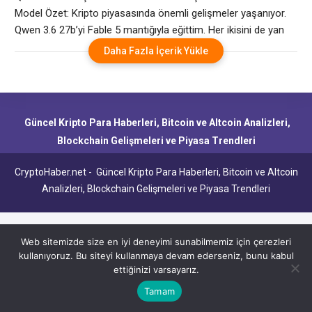
Model Özet: Kripto piyasasında önemli gelişmeler yaşanıyor.
Qwen 3.6 27b’yi Fable 5 mantığıyla eğittim. Her ikisini de yan
yana karşılaştıracağım. pic.twitter.com/hQCiUlT1sr – Mia
Daha Fazla İçerik Yükle
(@MiaAI_lab) 15 Haziran 2026 Analiz: Piyasa hareketliliği
devam ediyor.
Güncel Kripto Para Haberleri, Bitcoin ve Altcoin Analizleri,
Blockchain Gelişmeleri ve Piyasa Trendleri
CryptoHaber.net - Güncel Kripto Para Haberleri, Bitcoin ve Altcoin
Analizleri, Blockchain Gelişmeleri ve Piyasa Trendleri
Web sitemizde size en iyi deneyimi sunabilmemiz için çerezleri
kullanıyoruz. Bu siteyi kullanmaya devam ederseniz, bunu kabul
ettiğinizi varsayarız.
Tamam