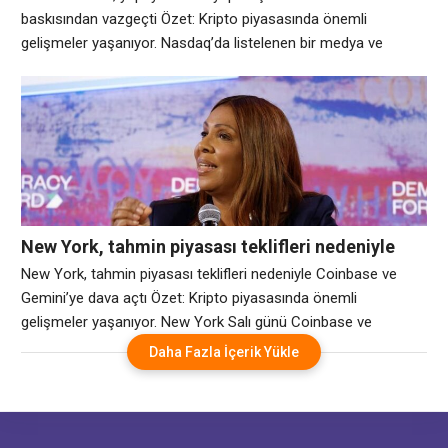
baskısından vazgeçti Özet: Kripto piyasasında önemli
gelişmeler yaşanıyor. Nasdaq’da listelenen bir medya ve
eğlence şirketi olan K Wave Media, Pazartesi günü ABD
Menkul Kıymetler ve Borsa Komisyonu’na (SEC) yapılan 6-K
başvurusuna göre, kalan finansman kapasitesini Bitcoin
hazine stratejisinden yapay zeka altyapısı oluşturmaya
yönlendirdiğini söyledi. Sermaye, şirketin
New York, tahmin piyasası teklifleri nedeniyle
Coinbase ve Gemini’ye dava açtı
New York, tahmin piyasası teklifleri nedeniyle Coinbase ve
Gemini’ye dava açtı Özet: Kripto piyasasında önemli
gelişmeler yaşanıyor. New York Salı günü Coinbase ve
Gemini’ye dava açarak spor, eğlence ve seçimlerle ilgili tahmin
Daha Fazla İçerik Yükle
piyasası sözleşmelerinin eyaletin kumar yasalarını ihlal ettiğini
iddia eden son eyalet oldu. Açılan davalara göre Coinbase ve
Gemini’nin tahmin piyasası teklifleri aslında lisanssız