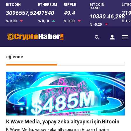
BITCOIN
ETHEREUM
RIPPLE
BITCOIN
LITE
CASH
3096557,524
91540
49.4
219
10330.46,288
% 0,00
% 0,10
% 0,00
% 1,
% -0,20
eğlence
K Wave Media, yapay zeka altyapısı için Bitcoin
hazine baskısından vazgeçti
K Wave Media, yapay zeka altyapısı için Bitcoin hazine