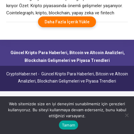
kırıyor Özet: Kripto piyasasında önemli gelişmeler yaşanıyor.
Cointelegraph; kripto, blockchain, yapay zeka ve fintech
endüstrilerinde bağımsız, yüksek kaliteli gazetecilik sağlamaya
Daha Fazla İçerik Yükle
kararlıdır. Tüm haberler, incelemeler ve analizler tam
gazetecilik bağımsızlığı ve bütünlüğü ile üretilmektedir.
Standartlarımız ve süreçlerimiz hakkında daha fazla ayrıntı için
lütfen Yazım Politikamızı okuyun. Analiz: Piyasa
Güncel Kripto Para Haberleri, Bitcoin ve Altcoin Analizleri,
Blockchain Gelişmeleri ve Piyasa Trendleri
CryptoHaber.net - Güncel Kripto Para Haberleri, Bitcoin ve Altcoin
Analizleri, Blockchain Gelişmeleri ve Piyasa Trendleri
Web sitemizde size en iyi deneyimi sunabilmemiz için çerezleri
kullanıyoruz. Bu siteyi kullanmaya devam ederseniz, bunu kabul
ettiğinizi varsayarız.
Tamam