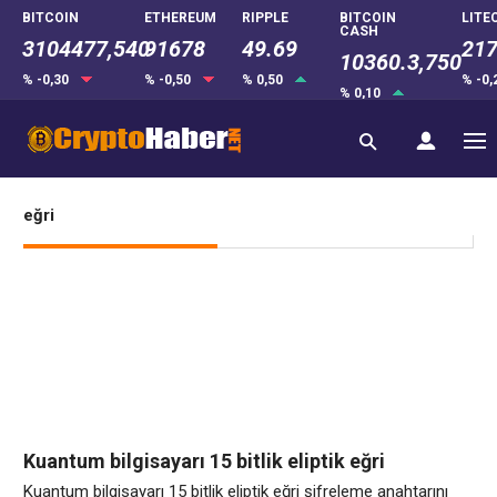
BITCOIN
ETHEREUM
RIPPLE
BITCOIN
LITE
CASH
3104477,540
91678
49.69
217
10360.3,750
% -0,30
% -0,50
% 0,50
% -0
% 0,10
eğri
Kuantum bilgisayarı 15 bitlik eliptik eğri
şifreleme anahtarını kırıyor
Kuantum bilgisayarı 15 bitlik eliptik eğri şifreleme anahtarını