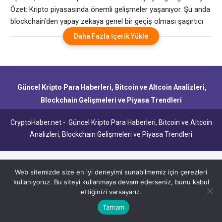
Özet: Kripto piyasasında önemli gelişmeler yaşanıyor. Şu anda
blockchain’den yapay zekaya genel bir geçiş olması şaşırtıcı
değil. Her hafta bir şirketin veya kişinin kripto para birimi
Daha Fazla İçerik Yükle
sektöründen tamamen ayrıldığına veya portföylerine yapay
zekayı eklediğine dair başka bir rapor geliyor. Bitcoin
madencileri madencilikten uzaklaşarak yapay zeka altyapısına
giderek daha
Güncel Kripto Para Haberleri, Bitcoin ve Altcoin Analizleri,
Blockchain Gelişmeleri ve Piyasa Trendleri
CryptoHaber.net - Güncel Kripto Para Haberleri, Bitcoin ve Altcoin
Analizleri, Blockchain Gelişmeleri ve Piyasa Trendleri
Web sitemizde size en iyi deneyimi sunabilmemiz için çerezleri
kullanıyoruz. Bu siteyi kullanmaya devam ederseniz, bunu kabul
ettiğinizi varsayarız.
Tamam