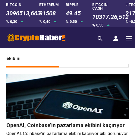
BITCOIN
ETHEREUM
RIPPLE
BITCOIN
LITE
CASH
3096513,663
91508
49.45
217
10317.26,512
% 0,30
% 0,40
% 0,50
% -0
% 0,50
ekibini
OpenAI, Coinbase’in pazarlama ekibini kaçırıyor
gibi görünüyor
OpenAI, Coinbase’in pazarlama ekibini kaçırıyor gibi görünüyor