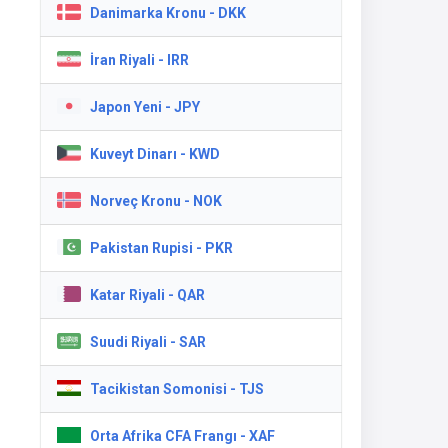
Danimarka Kronu - DKK
İran Riyali - IRR
Japon Yeni - JPY
Kuveyt Dinarı - KWD
Norveç Kronu - NOK
Pakistan Rupisi - PKR
Katar Riyali - QAR
Suudi Riyali - SAR
Tacikistan Somonisi - TJS
Orta Afrika CFA Frangı - XAF