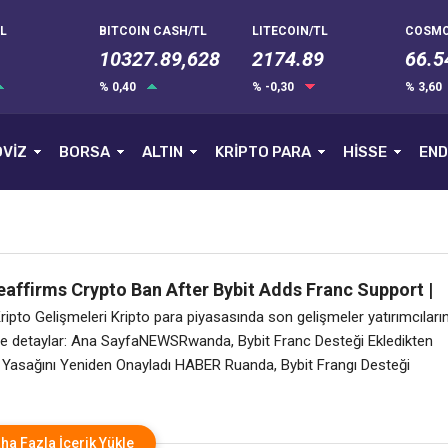
L
BITCOIN CASH/TL
LITECOIN/TL
COSMO
10327.89,628
2174.89
66.5
% 0,40
% -0,30
% 3,60
VİZ
BORSA
ALTIN
KRİPTO PARA
HİSSE
END
affirms Crypto Ban After Bybit Adds Franc Support |
erleri
ipto Gelişmeleri Kripto para piyasasında son gelişmeler yatırımcıları
te detaylar: Ana SayfaNEWSRwanda, Bybit Franc Desteği Ekledikten
 Yasağını Yeniden Onayladı HABER Ruanda, Bybit Frangı Desteği
onra Kripto Yasağını Yeniden Onayladı Ruanda Ulusal Bankası, Bybit’in
desteğini sunması, finansal riskler ve yasal koruma eksikliği konusund
nmasının ardından Ruanda frangı
ha Fazla İçerik Yükle