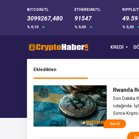
BITCOIN/TL
ETHEREUM/TL
RIPPLE/T
3099267,480
91547
49.59
% 0,10
% 0,40
% 0,30
KREDİ
DÖ
Ekledikten
Rwanda Re
Kripto Hab
Son Dakika Kr
odağında. İş
Sonra Kripto
Ekledikten S
Genel
P2P ticaret 
uyarıda bulu
Da