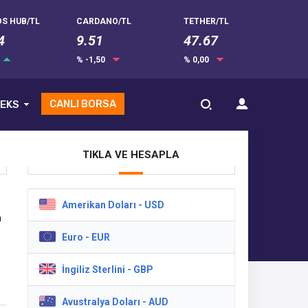
S HUB/TL
CARDANO/TL
TETHER/TL
4
9.51
47.67
% -1,50
% 0,00
CANLI BORSA
EKS
TIKLA VE HESAPLA
Amerikan Doları - USD
n
Euro - EUR
İngiliz Sterlini - GBP
a
Avustralya Doları - AUD