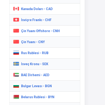
Kanada Doları - CAD
İsviçre Frankı - CHF
Çin Yuanı Offshore - CNH
Çin Yuanı - CNY
Rus Rublesi - RUB
İsveç Kronu - SEK
BAE Dirhemi - AED
Bulgar Levası - BGN
Belarus Rublesi - BYN