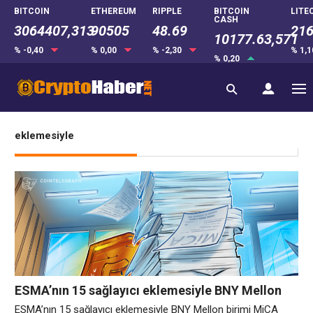
BITCOIN
ETHEREUM
RIPPLE
BITCOIN
LITE
CASH
3064407,313
90505
48.69
216
10177.63,571
% -0,40
% 0,00
% -2,30
% 1,
% 0,20
eklemesiyle
ESMA’nın 15 sağlayıcı eklemesiyle BNY Mellon
birimi MiCA kaydına katıldı
ESMA’nın 15 sağlayıcı eklemesiyle BNY Mellon birimi MiCA