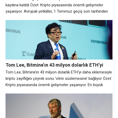
kaydına katıldı Özet: Kripto piyasasında önemli gelişmeler
yaşanıyor. Avrupalı ​​yetkililer, 1 Temmuz geçiş son tarihinden
bu yana düzenlenmiş sağlayıcıların üçüncü güncellemesinde
Kripto Varlık Piyasaları (MiCA) çerçeve kaydına bir BNY Mellon
birimi de dahil olmak üzere 15 kripto şirketini ekledi. Avrupa
Menkul Kıymetler ve Piyasalar Otoritesi’nin (ESMA) Cuma
Tom Lee, Bitmine’ın 43 milyon dolarlık ETH’yi
daha eklemesiyle kripto zayıflığını çeyrek sonu
Tom Lee, Bitmine’ın 43 milyon dolarlık ETH’yi daha eklemesiyle
‘vitrin süslemesine’ bağlıyor
kripto zayıflığını çeyrek sonu ‘vitrin süslemesine’ bağlıyor Özet:
Kripto piyasasında önemli gelişmeler yaşanıyor. En büyük
Ethereum hazine şirketi olan Bitmine Immersion Technologies
(BMNR), geçen hafta 27.084 Ethereum (ETH) satın alarak
kripto fiyatlarındaki bir başka düşüşe rağmen birikim serisini
sürdürdü. Pazartesi günkü şirket güncellemesine göre, ETH’nin
şu