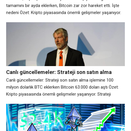
zor hareket etti. İşte nedeni
tamamını bir ayda eklerken, Bitcoin zar zor hareket etti. İşte
nedeni Özet: Kripto piyasasında önemli gelişmeler yaşanıyor.
ABD hisse senetleri yeniden bir an yaşıyor ve Bitcoin, tüm yıl
olduğu gibi bu kez de geride kalıyor. Nedenleri bariz olanın
ötesine geçiyor. S&P 500 endeksi bu ay yüzde
Canlı güncellemeler: Strateji son satın alma
işlemine 100 milyon dolarlık BTC eklerken
Canlı güncellemeler: Strateji son satın alma işlemine 100
Bitcoin 63.000 doları aştı
milyon dolarlık BTC eklerken Bitcoin 63.000 doları aştı Özet:
Kripto piyasasında önemli gelişmeler yaşanıyor. Strateji
(MSTR) hissedarları, şirketin 2026 Yıllık Toplantısında Teklif 5’i
onayladı ve Değişken Oranlı A Serisi Sürekli Streç İmtiyazlı
Hisse Senedi (STRC) için altı aylık ödemelerin önünü açtı.
Değişiklik, STRC’nin temettü programını aylık ödemelerden