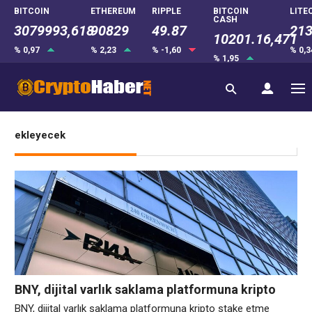
BITCOIN
ETHEREUM
RIPPLE
BITCOIN
LITE
CASH
3079993,618
90829
49.87
213
10201.16,471
% 0,97
% 2,23
% -1,60
% 0,
% 1,95
ekleyecek
BNY, dijital varlık saklama platformuna kripto
stake etme özelliğini ekleyecek
BNY, dijital varlık saklama platformuna kripto stake etme