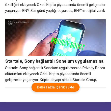
özelliğini ekleyecek Özet: Kripto piyasasında önemli gelişmeler
yaşanıyor. BNY, Salı günü yaptığı duyuruda, BNY’nin dijital varlık
saklama platformuna staking yetenekleri eklemek için kripto
finansal hizmetler şirketi Galaxy (GLXY) ile iletişime geçtiğini
duyurdu. Yeni hizmet, kurumsal müşterilerin düzenleyici onaya
kadar BNY platformu aracılığıyla saklamada tutulan dijital
varlıkları stake
Startale, Sony bağlantılı Soneium uygulamasına
Privacy Boost aktarımları ekleyecek
Startale, Sony bağlantılı Soneium uygulamasına Privacy Boost
aktarımları ekleyecek Özet: Kripto piyasasında önemli
gelişmeler yaşanıyor. Kripto altyapı şirketi Startale Group,
Sony bağlantılı bir blockchain ağı olan Soneium için geliştirilen
Daha Fazla İçerik Yükle
Startale Uygulamasının resmi gizlilik ortağı olarak Sunnyside
Labs’ın Privacy Boost’u seçti. Startale Group Salı günü yaptığı
açıklamada, entegrasyonun uygulamaya korumalı bakiyeler,
özel eşler arası transferler ve