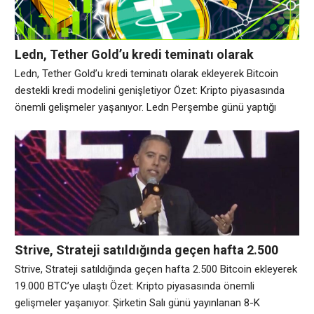
Ledn, Tether Gold’u kredi teminatı olarak
ekleyerek Bitcoin destekli kredi modelini
Ledn, Tether Gold’u kredi teminatı olarak ekleyerek Bitcoin
genişletiyor
destekli kredi modelini genişletiyor Özet: Kripto piyasasında
önemli gelişmeler yaşanıyor. Ledn Perşembe günü yaptığı
açıklamada, müşterilerin varlıklarını nakit karşılığında satmak
yerine XAUt’u kredi teminatı olarak kullanabileceğini duyurdu.
Şirketin mevcut kredi verme modeline göre, müşteri
teminatları bire bir tutulur ve yeniden ipotek altına alınmaz,
ödünç verilmez veya getiri
Strive, Strateji satıldığında geçen hafta 2.500
Bitcoin ekleyerek 19.000 BTC’ye ulaştı
Strive, Strateji satıldığında geçen hafta 2.500 Bitcoin ekleyerek
19.000 BTC’ye ulaştı Özet: Kripto piyasasında önemli
gelişmeler yaşanıyor. Şirketin Salı günü yayınlanan 8-K