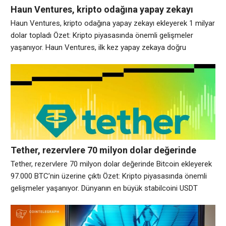
Haun Ventures, kripto odağına yapay zekayı
ekleyerek 1 milyar dolar topladı
Haun Ventures, kripto odağına yapay zekayı ekleyerek 1 milyar
dolar topladı Özet: Kripto piyasasında önemli gelişmeler
yaşanıyor. Haun Ventures, ilk kez yapay zekaya doğru
genişlerken, erken ve geç aşamadaki kripto girişimlerini
desteklemek için 1 milyar dolar topladı. Fonlar üç alana
odaklanacak: kripto finansal altyapısı, tokenizasyon ve yapay
zeka aracıları. Firmanın kurucusu Katie Haun bu alanları
Tether, rezervlere 70 milyon dolar değerinde
Bitcoin ekleyerek 97.000 BTC’nin üzerine çıktı
Tether, rezervlere 70 milyon dolar değerinde Bitcoin ekleyerek
97.000 BTC’nin üzerine çıktı Özet: Kripto piyasasında önemli
gelişmeler yaşanıyor. Dünyanın en büyük stabilcoini USDT
USDT$1.0002’nin arkasındaki şirket olan Tether, rezervlerine 70
milyon dolar değerinde bitcoin (BTC$75.085,66) daha
ekleyerek stabilcoin işine bağlı istikrarlı birikim stratejisini