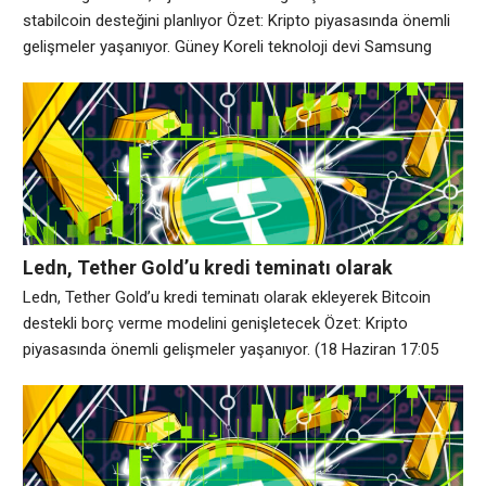
stabilcoin desteğini planlıyor Özet: Kripto piyasasında önemli
gelişmeler yaşanıyor. Güney Koreli teknoloji devi Samsung
Electronics, stabilcoin desteği ekleyerek Samsung Cüzdan’ı
geleneksel ödemelerin ötesine genişletmeyi planladığını
söyledi. Samsung ürün müdürü Lee Dinham, Çarşamba günü
yıllık Galaxy Unpacked vitrininde şirketin ödemeleri, ödülleri ve
dijital varlıkları tek bir cüzdan deneyimine entegre etmeye
doğru
Ledn, Tether Gold’u kredi teminatı olarak
ekleyerek Bitcoin destekli borç verme modelini
Ledn, Tether Gold’u kredi teminatı olarak ekleyerek Bitcoin
genişletecek
destekli borç verme modelini genişletecek Özet: Kripto
piyasasında önemli gelişmeler yaşanıyor. (18 Haziran 17:05
UTC) Bu makale, Tether Gold destekli kredilerin bu yılın
sonlarında Ledn’de mevcut olacağını yansıtacak şekilde
güncellendi. Bitcoin borç verme platformu Ledn, hizmetlerini
Tether Gold’u (XAUt) içerecek şekilde genişletiyor ve
yatırımcılara tokenleştirilmiş varlığı tutma