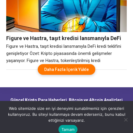
genişletti. Arkham Intelligence’ın blockchain verileri, 951
BTC’nin Çarşamba günü Bitfinex’ten “Tether: BTC
Figure ve Hastra, taşıt kredisi lansmanıyla DeFi
kredi teklifini genişletiyor
Figure ve Hastra, taşıt kredisi lansmanıyla DeFi kredi teklifini
genişletiyor Özet: Kripto piyasasında önemli gelişmeler
yaşanıyor. Figure ve Hastra, tokenleştirilmiş kredi
platformlarına otomobil kredileri ekleyerek merkezi olmayan
Daha Fazla İçerik Yükle
finans (DeFi) yatırımcılarının kullanabileceği gerçek dünya varlık
türlerini konut sermayesi ürünlerinin ötesine taşıyor.
Cointelegraph ile Salı günü paylaşılan bir duyuruya göre, Figure
Markets’ta merkezi olmayan bir borç verme
Güncel Kripto Para Haberleri, Bitcoin ve Altcoin Analizleri,
Blockchain Gelişmeleri ve Piyasa Trendleri
Web sitemizde size en iyi deneyimi sunabilmemiz için çerezleri
kullanıyoruz. Bu siteyi kullanmaya devam ederseniz, bunu kabul
ettiğinizi varsayarız.
CryptoHaber.net - Güncel Kripto Para Haberleri, Bitcoin ve Altcoin
Analizleri, Blockchain Gelişmeleri ve Piyasa Trendleri
Tamam