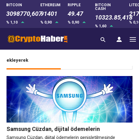
BITCOIN
ETHEREUM
RIPPLE
BITCOIN
LITE
CASH
3098770,607
91401
49.47
217
10323.85,418
% 1,10
% 0,90
% 0,90
% 0,
% 1,60
ekleyerek
Samsung Cüzdan, dijital ödemelerin
genişletilmesinde stabilcoin desteğini planlıyor
Samsung Cüzdan, dijital ödemelerin genişletilmesinde