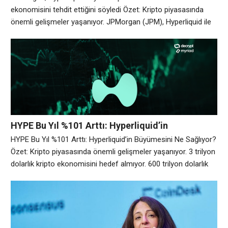
ekonomisini tehdit ettiğini söyledi Özet: Kripto piyasasında
önemli gelişmeler yaşanıyor. JPMorgan (JPM), Hyperliquid ile
yenilenen anlaşmalarının Circle’ın USDC ekonomisini
zayıflattığını ve stabilcoin ihraççısı için uzun vadeli daha büyük
bir tehdit oluşturduğunu söyleyerek Circle Internet (CRCL) ve
Coinbase (COIN) için tahminlerini düşürdü. Banka, anlaşmanın
bir “mahkum ikilemi” yarattığını ve stabilcoin ihraççısı
HYPE Bu Yıl %101 Arttı: Hyperliquid’in
Büyümesini Ne Sağlıyor?
HYPE Bu Yıl %101 Arttı: Hyperliquid’in Büyümesini Ne Sağlıyor?
Özet: Kripto piyasasında önemli gelişmeler yaşanıyor. 3 trilyon
dolarlık kripto ekonomisini hedef almıyor. 600 trilyon dolarlık
küresel varlık piyasasını hedefliyor. Yatırımcılar buna tek bir şey
olarak değer veriyor. https://t.co/DTdYf7FpGb — Matt Hougan
(@Matt_Hougan) 19 Mayıs 2026 Neredeyse tamamı suçlu
alım satım ücretlerinden oluşuyor ve kabaca %97’si