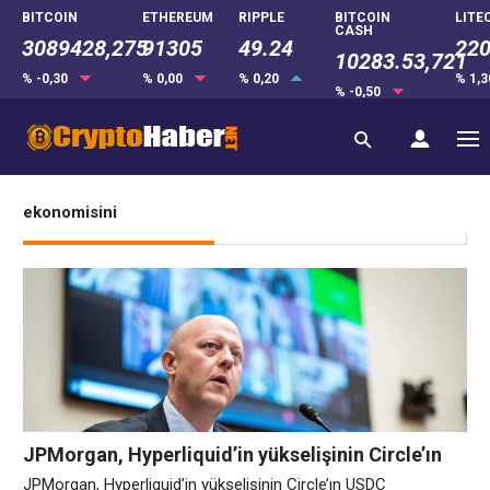
BITCOIN
ETHEREUM
RIPPLE
BITCOIN
LITE
CASH
3089428,275
91305
49.24
220
10283.53,721
% -0,30
% 0,00
% 0,20
% 1,
% -0,50
ekonomisini
JPMorgan, Hyperliquid’in yükselişinin Circle’ın
USDC ekonomisini tehdit ettiğini söyledi
JPMorgan, Hyperliquid’in yükselişinin Circle’ın USDC