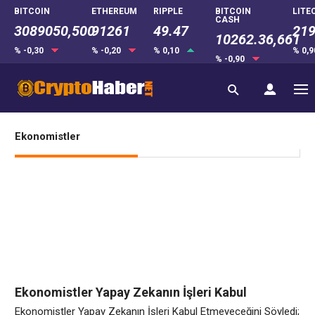
BITCOIN
ETHEREUM
RIPPLE
BITCOIN
LITE
CASH
3089050,500
91261
49.47
219
10262.36,661
% -0,30
% -0,20
% 0,10
% 0,
% -0,90
Ekonomistler
Ekonomistler Yapay Zekanın İşleri Kabul
Etmeyeceğini Söyledi; Bazıları Artık Yanlış
Ekonomistler Yapay Zekanın İşleri Kabul Etmeyeceğini Söyledi;