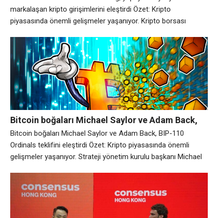
markalaşan kripto girişimlerini eleştirdi Özet: Kripto
piyasasında önemli gelişmeler yaşanıyor. Kripto borsası
Coinbase’in (COIN) CEO’su Brian Armstrong, kripto
şirketlerinin blockchain teknolojisini terk ederek yapay zeka
firmaları olarak yeniden markalaşmalarına yönelik artan trende
karşı çıktı. Armstrong, X’teki bir Pazar gönderisinde
“Kriptodaysanız, yapay zekaya dönün. Bunun versiyonlarını
duyardım ve bu
Bitcoin boğaları Michael Saylor ve Adam Back,
BIP-110 Ordinals teklifini eleştirdi
Bitcoin boğaları Michael Saylor ve Adam Back, BIP-110
Ordinals teklifini eleştirdi Özet: Kripto piyasasında önemli
gelişmeler yaşanıyor. Strateji yönetim kurulu başkanı Michael
Saylor ve Blockstream CEO’su Adam Back, Bitcoin ağındaki
parasal olmayan işlemleri sınırlamak için önerilen geçici bir
çatal olan BIP-110’a olan muhalefetlerini ikiye katladılar.
Bitcoin İyileştirme Önerisi-110, değiştirilemeyen token benzeri
Ordinal yazıtlarının ve diğer