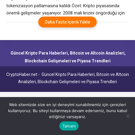
katıldı
tokenizasyon patlamasına katıldı Özet: Kripto piyasasında
önemli gelişmeler yaşanıyor. 2008 mali krizini öngördüğü için
“Dr. Doom” olarak bilinen ve daha sonra kriptonun en sesli
Daha Fazla İçerik Yükle
eleştirmenlerinden biri haline gelen ekonomist Nouriel Roubini,
blockchain tabanlı finansa ilk adımını atıyor. Salı günü yapılan
bir duyuruya göre Roubini, Atlas Capital Team tarafından
geliştirilen
Güncel Kripto Para Haberleri, Bitcoin ve Altcoin Analizleri,
Blockchain Gelişmeleri ve Piyasa Trendleri
CryptoHaber.net - Güncel Kripto Para Haberleri, Bitcoin ve Altcoin
Analizleri, Blockchain Gelişmeleri ve Piyasa Trendleri
Web sitemizde size en iyi deneyimi sunabilmemiz için çerezleri
kullanıyoruz. Bu siteyi kullanmaya devam ederseniz, bunu kabul
ettiğinizi varsayarız.
Tamam