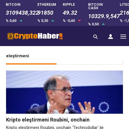
BITCOIN
ETHEREUM
RIPPLE
BITCOIN
LITE
CASH
3109438,322
91850
49.32
216
10329.9,547
% 0,60
% 0,30
% -0,40
% -1
% 0,50
eleştirmeni
Kripto eleştirmeni Roubini, onchain
‘Technodollar’ ile tokenizasyon patlamasına
Kripto eleştirmeni Roubini, onchain ‘Technodollar’ ile