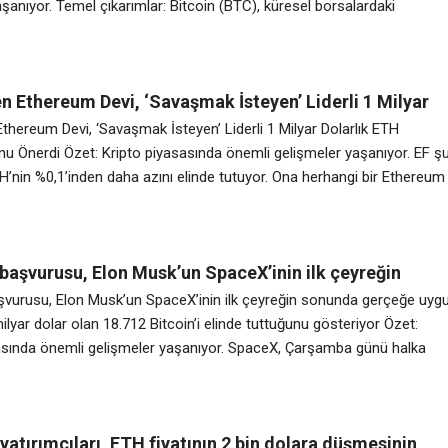
şanıyor. Temel çıkarımlar: Bitcoin (BTC), küresel borsalardaki
n ardından Pazartesi günü 77.000 dolar seviyesini geri aldı. ABD
ld Trump Cumartesi günü yaptığı açıklamada, İran ile Hürmüz
eniden açılmasına yönelik görüşmelerin
n Ethereum Devi, ‘Savaşmak İsteyen’ Liderli 1 Milyar
ETH Organizasyonu Önerdi
thereum Devi, ‘Savaşmak İsteyen’ Liderli 1 Milyar Dolarlık ETH
u Önerdi Özet: Kripto piyasasında önemli gelişmeler yaşanıyor. EF ş
’nin %0,1’inden daha azını elinde tutuyor. Ona herhangi bir Ethereum
ücret geliri akışı yoktur. Ethereum’u geri almak istiyorsak… — Dankrad
rad) 21 Mayıs 2026 Analiz: Piyasa hareketliliği devam ediyor.
başvurusu, Elon Musk’un SpaceX’inin ilk çeyreğin
erçeğe uygun değeri 1,29 milyar dolar olan 18.712
şvurusu, Elon Musk’un SpaceX’inin ilk çeyreğin sonunda gerçeğe uyg
elinde tuttuğunu gösteriyor
ilyar dolar olan 18.712 Bitcoin’i elinde tuttuğunu gösteriyor Özet:
asında önemli gelişmeler yaşanıyor. SpaceX, Çarşamba günü halka
rını resmen doğrulayarak tarihin en büyük halka arzına zemin hazırlad
 olarak CEO Elon Musk’u dünyanın ilk trilyoneri olmaya itti. Roket ve
atırımcıları, ETH fiyatının 2 bin dolara düşmesinin