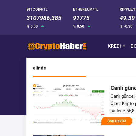
BITCOIN/TL
ETHEREUM/TL
RIPPLE/T
3107986,385
91775
49.39
% 0,50
% 0,50
% -0,30
KREDİ
DÖ
elinde
Canlı günc
62.400 do
Canlı güncell
Özet: Kripto 
sadece 55,8 
bilançosunda
Son Dakika
(BMNR), geçe