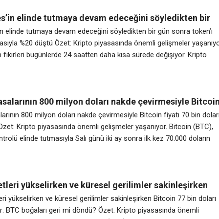
at hareketinden yararlanırken, Cipher Mining
s’in elinde tutmaya devam edeceğini söyledikten bir
 token’ı elden çıkarmasıyla %20 düştü
n elinde tutmaya devam edeceğini söyledikten bir gün sonra token’ı
asıyla %20 düştü Özet: Kripto piyasasında önemli gelişmeler yaşanıyo
m fikirleri bugünlerde 24 saatten daha kısa sürede değişiyor. Kripto
EX’in kurucu ortağı ve aile ofisi Maelstrom’un baş yatırım sorumlusu
, Cuma günü firmanın, tokenı elinde tutmaya devam edeceğini
n bir
asalarının 800 milyon doları nakde çevirmesiyle Bitcoi
bin doların altına düştü
larının 800 milyon doları nakde çevirmesiyle Bitcoin fiyatı 70 bin dolar
Özet: Kripto piyasasında önemli gelişmeler yaşanıyor. Bitcoin (BTC),
ontrolü elinde tutmasıyla Salı günü iki ay sonra ilk kez 70.000 doların
 gördü. Önemli noktalar: TradingView’den elde edilen veriler,
BTC fiyatının 69.631 $’a düştüğünü gösterdi. Hisse senedi piyasalarını
tleri yükselirken ve küresel gerilimler sakinleşirken
 bin doları elinde tutuyor: BTC boğaları geri mi döndü?
ri yükselirken ve küresel gerilimler sakinleşirken Bitcoin 77 bin doları
or: BTC boğaları geri mi döndü? Özet: Kripto piyasasında önemli