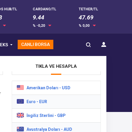
S HUB/TL
CARDANO/TL
TETHER/TL
3
9.44
47.69
0
% -0,20
% 0,00
CANLI BORSA
EKS
TIKLA VE HESAPLA
Amerikan Doları - USD
r
Euro - EUR
İngiliz Sterlini - GBP
Avustralya Doları - AUD