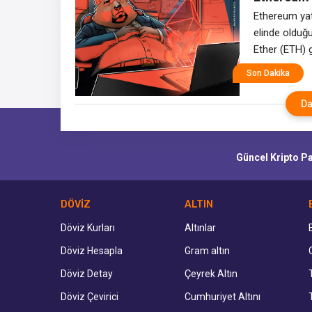
ardından 
Ethereum yatı
elinde olduğ
Ether (ETH) 
Pazartesi gün
Son Dakika
“kontrolde” 
veriler, ETH f
Da
Güncel Kripto Par
DÖVİZ
ALTIN
Döviz Kurları
Altınlar
Döviz Hesapla
Gram altın
Döviz Detay
Çeyrek Altın
Döviz Çevirici
Cumhuriyet Altını