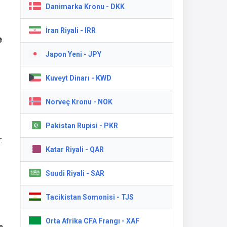
Danimarka Kronu - DKK
İran Riyali - IRR
e
Japon Yeni - JPY
Kuveyt Dinarı - KWD
a,
Norveç Kronu - NOK
Pakistan Rupisi - PKR
:
Katar Riyali - QAR
Suudi Riyali - SAR
be
a
Tacikistan Somonisi - TJS
Orta Afrika CFA Frangı - XAF
e