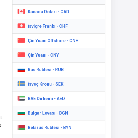
Kanada Doları - CAD
İsviçre Frankı - CHF
Çin Yuanı Offshore - CNH
Çin Yuanı - CNY
Rus Rublesi - RUB
İsveç Kronu - SEK
BAE Dirhemi - AED
Bulgar Levası - BGN
t:
e
Belarus Rublesi - BYN