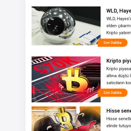
hisseleri fiy
WLD, Haye
gün sonra
WLD, Hayes’i
elden çıkarm
Kripto yatırı
borsası BitM
Son Dakika
Arthur Hayes
söylemesinde
Kripto piy
fiyatı 70 
Kripto piyasa
altına düştü 
satıcıların k
altında işlem
Son Dakika
Bitstamp’ta 
yükselişle
Hisse sene
Bitcoin 77
Hisse senetle
elinde tutuy