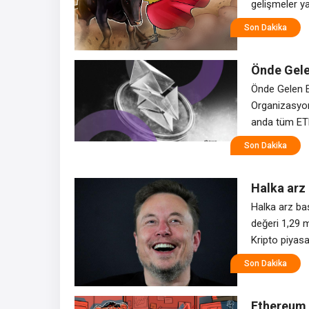
gelişmeler ya
toparlanmanı
Son Dakika
Başkanı Dona
Boğazı’nın y
Önde Gele
Dolarlık 
Önde Gelen E
Organizasyon
anda tüm ETH
staking veya 
Son Dakika
Feist (@dank
Halka arz 
sonunda g
Halka arz ba
Bitcoin’i 
değeri 1,29 m
Kripto piyas
açılma planla
Son Dakika
ve potansiyel
Ethereum y