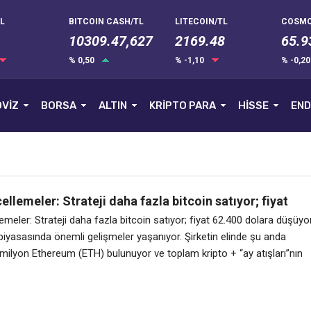
L
BITCOIN CASH/TL
LITECOIN/TL
COSMO
10309.47,627
2169.48
65.9
% 0,50
% -1,10
% -0,2
VİZ
BORSA
ALTIN
KRİPTO PARA
HİSSE
END
ellemeler: Strateji daha fazla bitcoin satıyor; fiyat
lara düşüyor
emeler: Strateji daha fazla bitcoin satıyor; fiyat 62.400 dolara düşüyo
piyasasında önemli gelişmeler yaşanıyor. Şirketin elinde şu anda
milyon Ethereum (ETH) bulunuyor ve toplam kripto + “ay atışları”nın
 11,3 milyar dolar bulunuyor. Başkan Tom Lee liderliğindeki Bitcoin
n hafta 4,5 milyon hisse senedini daha geri satın alarak son