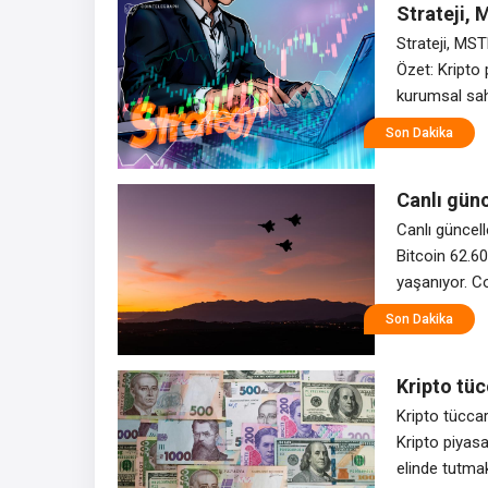
Strateji, 
843.775 Bi
Strateji, MST
Özet: Kripto
kurumsal sahi
senetlerinin 
Son Dakika
Kıymetler ve
ile
Canlı günc
TÜFE yakla
Canlı güncel
Bitcoin 62.60
yaşanıyor. Co
62.600 dolar
Son Dakika
yüzeyde isti
Hürmüz
Kripto tüc
bahisleri
Kripto tücca
Kripto piyasa
elinde tutmak