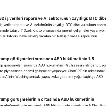
lnızca 62.850,15 $ değerindeki Bitcoin ve Ethereum (ETH) ile
miştir. Bir tüccar şimdi aynı uzun vadeli yaklaşımı, Nasdaq verileriyle
 merkezi
BD iş verileri raporu ve AI sektörünün zayıflığı: BTC dib
sonra 61 bin doları elinde tutuyor?
iş verileri raporu ve AI sektörünün zayıflığı: BTC dibe vurduktan sonra
 elinde tutuyor? Özet: Kripto piyasasında önemli gelişmeler yaşanıyor.
lar: Bitcoin, hayal kırıklığı yaratan bir ABD iş piyasası raporunun
00 $ sınırını geri aldı. Kötüleşen istihdam verileri göz önüne alındığınd
 ABD Merkez Bankası’nın (Fed) yakın vadede faiz
rump görüşmeleri sırasında ABD hükümetinin %5
elinde tutuyor: FT
p görüşmeleri sırasında ABD hükümetinin %5 hissesini elinde tutuyor
pto piyasasında önemli gelişmeler yaşanıyor. ChatGPT’nin arkasındaki
OpenAI’nin, Washington’daki yapay zeka gözetimi yoğunlaştıkça ABD
 hisse senedi vermeyi tartıştığı bildirildi. Financial Times’ın Perşem
şina kaynaklardan alıntı yaptığı haberine göre şirket, potansiyel halk
e daha zorlu bir siyasi
rump görüşmelerinin ortasında ABD hükümetinin
in %5’ini elinde tutuyor: FT
p görüşmelerinin ortasında ABD hükümetinin hisselerinin %5’ini elind