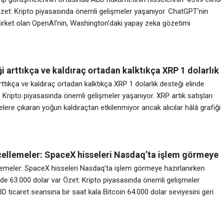
Özet: Kripto piyasasında önemli gelişmeler yaşanıyor. ChatGPT’nin
şirket olan OpenAI’nin, Washington’daki yapay zeka gözetimi
 ABD hükümetine %5 hisse senedi vermeyi tartıştığı bildirildi. Financia
embe günü konuyla ilgili bilgi sahibi kişilere dayandırdığı haberine gör
siyel halka arz öncesinde daha zorlu bir
ği arttıkça ve kaldıraç ortadan kalktıkça XRP 1 dolarlık
inde tutuyor
arttıkça ve kaldıraç ortadan kalktıkça XRP 1 dolarlık desteği elinde
 Kripto piyasasında önemli gelişmeler yaşanıyor. XRP artık satışları
lere çıkaran yoğun kaldıraçtan etkilenmiyor ancak alıcılar hâlâ grafiği
çin yeterli çabayı göstermedi. Token 1 doların üzerinde tutuldu ve
da yükselişe geçti; ağ etkinliği keskin bir şekilde arttı ve ETF
cellemeler: SpaceX hisseleri Nasdaq’ta işlem görmeye
ken Bitcoin’in elinde 63.000 dolar var
lemeler: SpaceX hisseleri Nasdaq’ta işlem görmeye hazırlanırken
inde 63.000 dolar var Özet: Kripto piyasasında önemli gelişmeler
D ticaret seansına bir saat kala Bitcoin 64.000 dolar seviyesini geri
ışırken, yatırımcılar SpaceX ile ilgili ticaret faaliyetinin başlamasını
D hisse senetleri mütevazı bir yükselişte. Yapay zeka madencilik