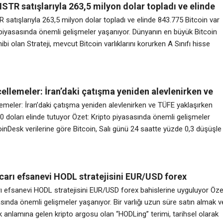
MSTR satışlarıyla 263,5 milyon dolar topladı ve elinde
tcoin var
R satışlarıyla 263,5 milyon dolar topladı ve elinde 843.775 Bitcoin var
 piyasasında önemli gelişmeler yaşanıyor. Dünyanın en büyük Bitcoin
bi olan Strateji, mevcut Bitcoin varlıklarını korurken A Sınıfı hisse
satışı yoluyla yeni sermaye artırıyor. Pazartesi günü ABD Menkul
 Borsa Komisyonu’na sunulan Form 8-K’ya göre, Strateji, 13 Temmuz
ellemeler: İran’daki çatışma yeniden alevlenirken ve
şırken Bitcoin 62.600 doları elinde tutuyor
lemeler: İran’daki çatışma yeniden alevlenirken ve TÜFE yaklaşırken
0 doları elinde tutuyor Özet: Kripto piyasasında önemli gelişmeler
inDesk verilerine göre Bitcoin, Salı günü 24 saatte yüzde 0,3 düşüşle
 civarında işlem gördü ve hafta genelinde kabaca sabit kaldı. Piyasa
krarlı ancak altta yatan makro zemin değişti. Başkan Trump, ABD’nin
carı efsanevi HODL stratejisini EUR/USD forex
ne uyguluyor
rı efsanevi HODL stratejisini EUR/USD forex bahislerine uyguluyor Öze
sında önemli gelişmeler yaşanıyor. Bir varlığı uzun süre satın almak v
 anlamına gelen kripto argosu olan “HODLing” terimi, tarihsel olarak