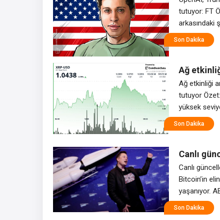
tutuyor: FT 
arkasındaki 
yoğunlaştıkça
Son Dakika
Times’ın Perş
şirket, potan
Ağ etkinli
desteği el
Ağ etkinliği 
tutuyor Özet:
yüksek seviye
değiştirmek i
Son Dakika
seans sırasın
Canlı gün
hazırlanır
Canlı güncel
Bitcoin’in el
yaşanıyor. AB
kazanmaya çal
Son Dakika
beklerken AB