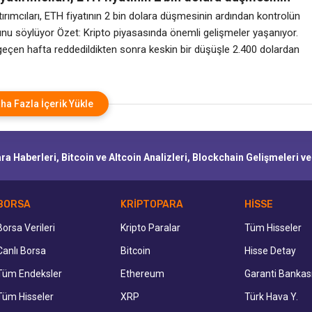
kontrolün elinde olduğunu söylüyor
rımcıları, ETH fiyatının 2 bin dolara düşmesinin ardından kontrolün
unu söylüyor Özet: Kripto piyasasında önemli gelişmeler yaşanıyor.
geçen hafta reddedildikten sonra keskin bir düşüşle 2.400 dolardan
ü 2.100 dolara kadar düştü; bu da yeni analize göre ayıların tekrar
olduğunu gösteriyor. Önemli çıkarımlar: TradingView’den elde edilen
iyat ticaretinin,
ha Fazla İçerik Yükle
a Haberleri, Bitcoin ve Altcoin Analizleri, Blockchain Gelişmeleri v
BORSA
KRİPTOPARA
HİSSE
Borsa Verileri
Kripto Paralar
Tüm Hisseler
Canlı Borsa
Bitcoin
Hisse Detay
Tüm Endeksler
Ethereum
Garanti Bankas
Tüm Hisseler
XRP
Türk Hava Y.