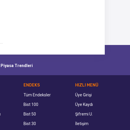
e Piyasa Trendleri
ENDEKS
HIZLI MENÜ
Tüm Endeksler
Üye Girişi
Bist 100
Üye Kaydı
ı
Bist 50
Şifremi U.
Bist 30
İletişim