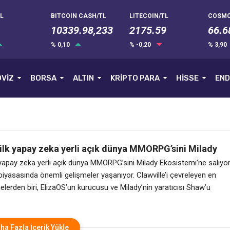
L
BITCOIN CASH/TL
LITECOIN/TL
COSMO
10339.98,233
2175.59
66.6
% 0,10
% -0,20
% 3,90
VİZ
BORSA
ALTIN
KRİPTO PARA
HİSSE
END
 ilk yapay zeka yerli açık dünya MMORPG’sini Milady
’ne salıyor
k yapay zeka yerli açık dünya MMORPG’sini Milady Ekosistemi’ne salıyo
piyasasında önemli gelişmeler yaşanıyor. Clawville’i çevreleyen en
lerden biri, ElizaOS’un kurucusu ve Milady’nin yaratıcısı Shaw’u
yüyen AI ajan ekosistemiyle bağlantısıdır. Nori EQ, yapay zeka destek
eceğinin nasıl görünebileceğine dair bir bakış sunuyor. İndirme
 tamamen bir tarayıcı aracılığıyla erişilebilen
ha Fazla İçerik Yükle