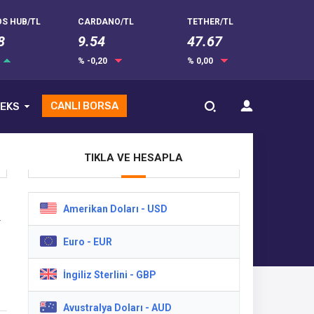
S HUB/TL
CARDANO/TL
TETHER/TL
8
9.54
47.67
% -0,20
% 0,00
CANLI BORSA
EKS
TIKLA VE HESAPLA
Amerikan Doları - USD
r
Euro - EUR
li
İngiliz Sterlini - GBP
Avustralya Doları - AUD