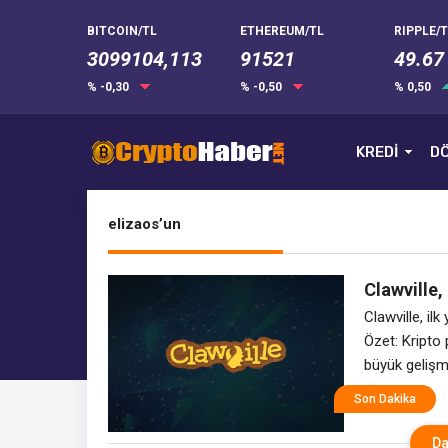
BITCOIN/TL
ETHEREUM/TL
RIPPLE/T
3099104,113
91521
49.67
% -0,30
% -0,50
% 0,50
KREDİ
DÖ
elizaos’un
Clawville,
Ekosistemi
Clawville, il
Özet: Kripto 
büyük gelişme
çevreleyen bü
Son Dakika
yaratımın gel
gerektirmeden
Da