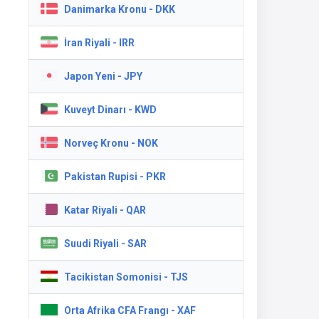
Danimarka Kronu - DKK
İran Riyali - IRR
Japon Yeni - JPY
Kuveyt Dinarı - KWD
Norveç Kronu - NOK
Pakistan Rupisi - PKR
Katar Riyali - QAR
Suudi Riyali - SAR
Tacikistan Somonisi - TJS
Orta Afrika CFA Frangı - XAF