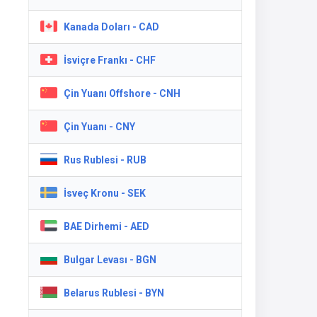
Kanada Doları - CAD
İsviçre Frankı - CHF
Çin Yuanı Offshore - CNH
Çin Yuanı - CNY
Rus Rublesi - RUB
İsveç Kronu - SEK
BAE Dirhemi - AED
Bulgar Levası - BGN
Belarus Rublesi - BYN