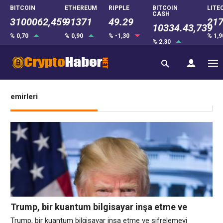
BITCOIN
ETHEREUM
RIPPLE
BITCOIN
LITE
CASH
3100062,459
91371
49.29
217
10334.43,739
% 0,70
% 0,90
% -1,30
% 1,
% 2,30
emirleri
Trump, bir kuantum bilgisayar inşa etme ve
şifrelemeyi kırabilecek bilgisayarlara karşı
Trump, bir kuantum bilgisayar inşa etme ve şifrelemeyi