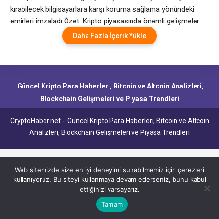
koruma sağlama yönündeki emirleri imzaladı
kırabilecek bilgisayarlara karşı koruma sağlama yönündeki
emirleri imzaladı Özet: Kripto piyasasında önemli gelişmeler
yaşanıyor. ABD hükümeti, teorik olarak 63.297,50 dolarlık
Daha Fazla İçerik Yükle
Bitcoin BTC blok zincirini kırabilecek ultra hızlı bir makine olan
bir kuantum bilgisayar inşa etmek ve aynı zamanda kendisini
bundan korumak istiyor. Pazartesi günü Beyaz Saray iki
Güncel Kripto Para Haberleri, Bitcoin ve Altcoin Analizleri,
Blockchain Gelişmeleri ve Piyasa Trendleri
CryptoHaber.net - Güncel Kripto Para Haberleri, Bitcoin ve Altcoin
Analizleri, Blockchain Gelişmeleri ve Piyasa Trendleri
Web sitemizde size en iyi deneyimi sunabilmemiz için çerezleri
kullanıyoruz. Bu siteyi kullanmaya devam ederseniz, bunu kabul
ettiğinizi varsayarız.
Tamam