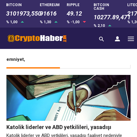
BITCOIN
ETHEREUM
RIPPLE
BITCOIN
LITE
CASH
3101973,550
91616
49.12
217
10277.89,471
% 1,00
% 1,30
% -1,00
% 1,
% 2,10
emniyet,
Katolik liderler ve ABD yetkilileri, yasadışı
faaliyet nedeniyle CLARITY Yasasına itiraz ediyor
Katolik liderler ve ABD yetkilileri, yasadışı faaliyet nedeniyle