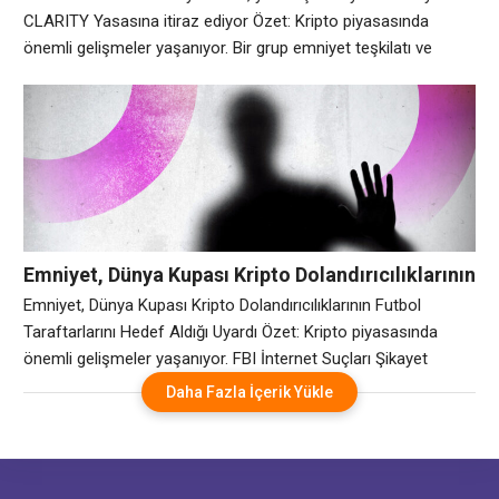
CLARITY Yasasına itiraz ediyor Özet: Kripto piyasasında
önemli gelişmeler yaşanıyor. Bir grup emniyet teşkilatı ve
Katolik örgütlerden oluşan bir koalisyon, Temmuz ayında
önemli bir duruşmaya çıkacak olan ABD CLARITY Yasası
konusunda dikkatli olunmasını isteyen son iki grup oldu. Salı
günü gönderilen mektuplarda dört emniyet teşkilatı, CLARITY
Yasasının
Emniyet, Dünya Kupası Kripto Dolandırıcılıklarının
Futbol Taraftarlarını Hedef Aldığı Uyardı
Emniyet, Dünya Kupası Kripto Dolandırıcılıklarının Futbol
Taraftarlarını Hedef Aldığı Uyardı Özet: Kripto piyasasında
önemli gelişmeler yaşanıyor. FBI İnternet Suçları Şikayet
Merkezi, BİRDEN FAZLA sahte FIFA web sitesi keşfetti. Bilet,
Daha Fazla İçerik Yükle
ürün veya deneyim mi satın alıyorsunuz? Yasal FIFA sitesi:
https://t.co/HxYguwb1PS Futbol arkadaşlarınızla paylaşın. FBI
Basın Bülteni: https://t.co/cqQlPRLGKU
https://t.co/b9ktqajbYw — Kent Polisi (@kentpd) 1 Haziran