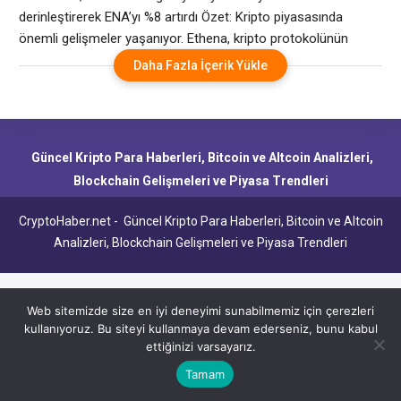
derinleştirerek ENA’yı %8 artırdı Özet: Kripto piyasasında
önemli gelişmeler yaşanıyor. Ethena, kripto protokolünün
geleneksel finans şirketleriyle ilişkisini derinleştirmesi
Daha Fazla İçerik Yükle
nedeniyle getiri yaratan “sentetik dolar” tokeninin BlackRock’un
(BLK) Aladdin risk yönetimi platformuna entegre edileceğini
söyledi. Pazartesi günü yapılan duyuru, yatırımcıların başka bir
yüksek profilli kurumsal ortaklığı memnuniyetle karşılamasıyla
Güncel Kripto Para Haberleri, Bitcoin ve Altcoin Analizleri,
Ethena’nın yönetişim tokeni
Blockchain Gelişmeleri ve Piyasa Trendleri
CryptoHaber.net - Güncel Kripto Para Haberleri, Bitcoin ve Altcoin
Analizleri, Blockchain Gelişmeleri ve Piyasa Trendleri
Web sitemizde size en iyi deneyimi sunabilmemiz için çerezleri
kullanıyoruz. Bu siteyi kullanmaya devam ederseniz, bunu kabul
ettiğinizi varsayarız.
Tamam