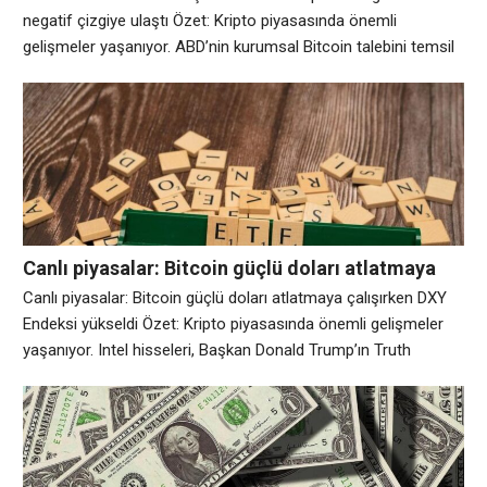
negatif çizgiye ulaştı Özet: Kripto piyasasında önemli
gelişmeler yaşanıyor. ABD’nin kurumsal Bitcoin talebini temsil
eden Coinbase Premium Endeksi kırmızı renkte 77. gününe
ulaşırken Bitcoin Pazartesi günü 63.000 doların altına düştü.
Coinglass’a göre Bitcoin, 19 Mayıs’tan bu yana uluslararası
borsalara göre Coinbase’de sürekli bir indirimle işlem görüyor
Canlı piyasalar: Bitcoin güçlü doları atlatmaya
çalışırken DXY Endeksi yükseldi
Canlı piyasalar: Bitcoin güçlü doları atlatmaya çalışırken DXY
Endeksi yükseldi Özet: Kripto piyasasında önemli gelişmeler
yaşanıyor. Intel hisseleri, Başkan Donald Trump’ın Truth
Social’da çip üreticisinin Amerika Birleşik Devletleri’nde yarı
iletken tasarlamak ve üretmek için Apple (APPL) ile ortaklık
kuracağını duyurmasının ardından Perşembe günü piyasa
öncesi işlemlerde %9’dan fazla arttı. Truth Social’da
yayınlanan bir gönderide Trump,