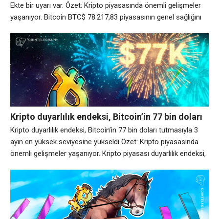
Ekte bir uyarı var. Özet: Kripto piyasasında önemli gelişmeler
yaşanıyor. Bitcoin BTC$ 78.217,83 piyasasının genel sağlığını
izleyen önemli bir gösterge, fiyatların 126.000 doların üzerine
çıkmasından bu yana ilk kez nötr bir sinyal verdi ve bu da ayı
piyasasının sona ermiş olabileceğinin sinyalini verdi. Ancak
sorun
Kripto duyarlılık endeksi, Bitcoin’in 77 bin doları
tutmasıyla 3 ayın en yüksek seviyesine yükseldi
Kripto duyarlılık endeksi, Bitcoin’in 77 bin doları tutmasıyla 3
ayın en yüksek seviyesine yükseldi Özet: Kripto piyasasında
önemli gelişmeler yaşanıyor. Kripto piyasası duyarlılık endeksi,
Bitcoin’in yaklaşık %6 oranında toplanarak 80.000 dolara
yaklaşmasının ardından Çarşamba günü üç aydan fazla bir
sürenin en yüksek seviyesine yükseldi. Alternative.me Kripto
Korku ve Açgözlülük Endeksi 14 puan artarak 100 üzerinden