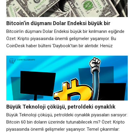
Bitcoin’in düşmanı Dolar Endeksi büyük bir
kırılmanın eşiğinde
Bitcoin’in düşmanı Dolar Endeksi büyük bir kırılmanın eşiğinde
Özet: Kripto piyasasında önemli gelişmeler yaşanıyor. Bu
CoinDesk haber bülteni ‘Daybook’tan bir alıntıdır. Henüz
kaydolmadıysanız buradan kaydolun. Bitcoin BTC$63.885,23
ve Dolar Endeksi (DXY) zıt yönlerde hareket ediyor; ikincisi,
kripto ayılarını cesaretlendirebilecek büyük bir hareketin
eşiğinde. En büyük kripto para birimi üst üste üçüncü günde de
baskı altında,
Büyük Teknoloji çöküşü, petroldeki oynaklık
piyasaları sarsıyor: Bitcoin 60 bin doların
Büyük Teknoloji çöküşü, petroldeki oynaklık piyasaları sarsıyor:
üzerinde tutunabilecek mi?
Bitcoin 60 bin doların üzerinde tutunabilecek mi? Özet: Kripto
piyasasında önemli gelişmeler yaşanıyor. Temel çıkarımlar: