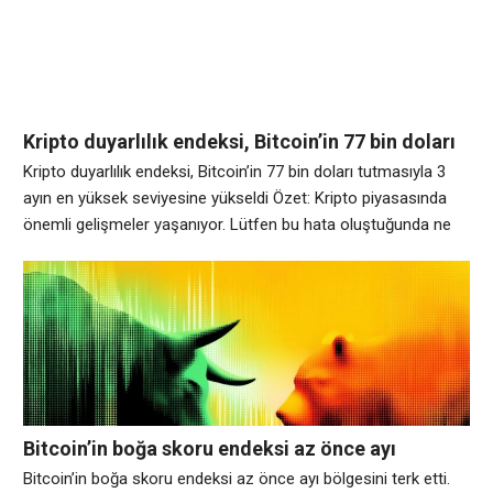
Sinyal önümüzdeki 48 saat boyunca
Kripto duyarlılık endeksi, Bitcoin’in 77 bin doları
tutmasıyla 3 ayın en yüksek seviyesine yükseldi
Kripto duyarlılık endeksi, Bitcoin’in 77 bin doları tutmasıyla 3
ayın en yüksek seviyesine yükseldi Özet: Kripto piyasasında
önemli gelişmeler yaşanıyor. Lütfen bu hata oluştuğunda ne
yaptığınızı bize bildirin. Oluşan rahatsızlıktan dolayı özür dileriz.
Analiz: Piyasa hareketliliği devam ediyor.
Bitcoin’in boğa skoru endeksi az önce ayı
bölgesini terk etti. Ekte bir uyarı var.
Bitcoin’in boğa skoru endeksi az önce ayı bölgesini terk etti.