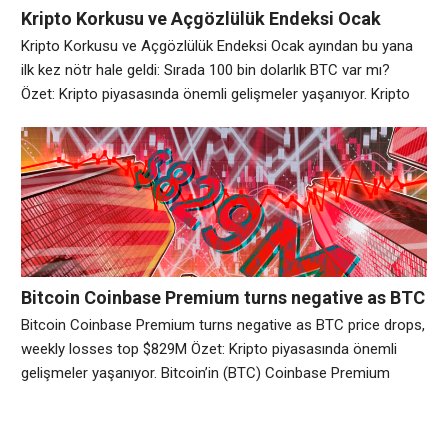
Kripto Korkusu ve Açgözlülük Endeksi Ocak
ayından bu yana ilk kez nötr hale geldi: Sırada
Kripto Korkusu ve Açgözlülük Endeksi Ocak ayından bu yana
100 bin dolarlık BTC var mı?
ilk kez nötr hale geldi: Sırada 100 bin dolarlık BTC var mı?
Özet: Kripto piyasasında önemli gelişmeler yaşanıyor. Kripto
Korku ve Açgözlülük Endeksi Salı günü 50’ye ulaştı ve 17
Ocak’tan bu yana ilk kez “nötr” olarak ölçüldü. Bu değişim,
olumsuz hissiyatın hakim olduğu 108 günlük süreyi
Bitcoin Coinbase Premium turns negative as BTC
price drops, weekly losses top $829M
Bitcoin Coinbase Premium turns negative as BTC price drops,
weekly losses top $829M Özet: Kripto piyasasında önemli
gelişmeler yaşanıyor. Bitcoin’in (BTC) Coinbase Premium
Endeksi üç hafta içinde ilk kez -0,008 seviyesinde negatife
dönerek ABD spot piyasa talebinde keskin bir düşüşe işaret
etti ve BTC’nin mevcut fiyat düşüşüyle ​​uyumlu hale geldi.