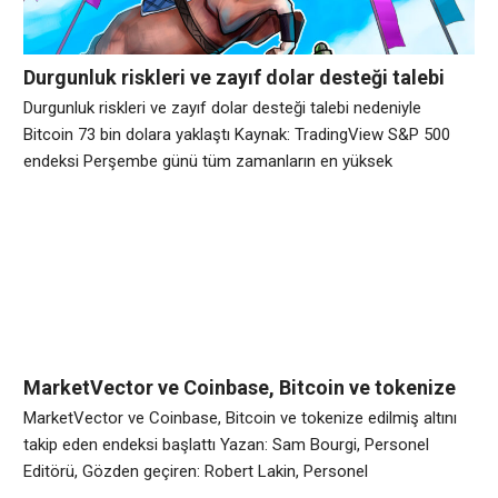
Durgunluk riskleri ve zayıf dolar desteği talebi
nedeniyle Bitcoin 73 bin dolara yaklaştı
Durgunluk riskleri ve zayıf dolar desteği talebi nedeniyle
Bitcoin 73 bin dolara yaklaştı Kaynak: TradingView S&P 500
endeksi Perşembe günü tüm zamanların en yüksek
seviyesinden yalnızca %2 uzakta işlem gördü; bu, yatırımcıların
özel kredi piyasalarındaki sorunlardan veya yapay zeka altyapı
şirketleri için artan borç maliyeti korumasından
korkmadıklarının açık bir göstergesi. Bitcoin (BTC) 72. Tüm
yatırımlar
MarketVector ve Coinbase, Bitcoin ve tokenize
edilmiş altını takip eden endeksi başlattı
MarketVector ve Coinbase, Bitcoin ve tokenize edilmiş altını
takip eden endeksi başlattı Yazan: Sam Bourgi, Personel
Editörü, Gözden geçiren: Robert Lakin, Personel