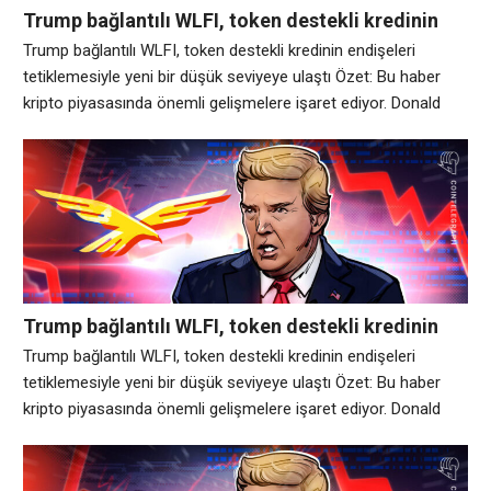
Trump bağlantılı WLFI, token destekli kredinin
endişeleri tetiklemesiyle yeni bir düşük seviyeye
Trump bağlantılı WLFI, token destekli kredinin endişeleri
ulaştı
tetiklemesiyle yeni bir düşük seviyeye ulaştı Özet: Bu haber
kripto piyasasında önemli gelişmelere işaret ediyor. Donald
Trump destekli World Liberty Financial platformunun yerel
tokeni WLFI, kripto kullanıcılarının projenin kredi almak için
büyük miktarda kendi tokenini kullandığının ortaya çıkmasının
ardından endişelerini dile getirmesiyle Cumartesi günü tüm
zamanların en düşük
Trump bağlantılı WLFI, token destekli kredinin
endişeleri tetiklemesiyle yeni bir düşük seviyeye
Trump bağlantılı WLFI, token destekli kredinin endişeleri
ulaştı
tetiklemesiyle yeni bir düşük seviyeye ulaştı Özet: Bu haber
kripto piyasasında önemli gelişmelere işaret ediyor. Donald
Trump destekli World Liberty Financial platformunun yerel
tokeni WLFI, kripto kullanıcılarının projenin kredi almak için
büyük miktarda kendi tokenini kullandığının ortaya çıkmasının