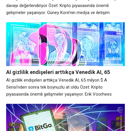
davayı değerlendiriyor Özet: Kripto piyasasında önemli
gelişmeler yaşanıyor. Güney Kore’nin medya ve iletişim
inceleme organı, tahmin piyasası platformuna karşı düzeltici
eylemde bulunup bulunmayacağına karar vermeden önce
Polymarket’tan bilgi alacağını söyledi. Pazartesi günü Yayın,
Medya ve İletişim İnceleme Komitesi, Polymarket’ın kumar
endişeleriyle ilgili düzeltici bir talep hakkında nihai bir
AI gizlilik endişeleri arttıkça Venedik AI, 65
milyon $ A Serisi’nden sonra tek boynuzlu at oldu
AI gizlilik endişeleri arttıkça Venedik AI, 65 milyon $ A
Serisi’nden sonra tek boynuzlu at oldu Özet: Kripto
piyasasında önemli gelişmeler yaşanıyor. Erik Voorhees
tarafından kurulan Venice AI, 1 milyar dolarlık değerlemeyle A
Serisi fonda 65 milyon dolar topladıktan sonra tek boynuzlu at
statüsüne ulaştı. Dragonfly liderliğinde ve Coinbase Ventures,
F-Prime, North Island Ventures, Morgan