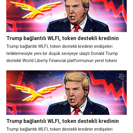
ardından endişelerini dile getirmesiyle Cumartesi günü tüm
zamanların en düşük
Trump bağlantılı WLFI, token destekli kredinin
endişeleri tetiklemesiyle yeni bir düşük seviyeye
Trump bağlantılı WLFI, token destekli kredinin endişeleri
ulaştı
tetiklemesiyle yeni bir düşük seviyeye ulaştı Donald Trump
destekli World Liberty Financial platformunun yerel tokeni
WLFI, kripto kullanıcılarının projenin kredi almak için büyük
miktarda kendi tokenini kullandığının ortaya çıkmasının
ardından endişelerini dile getirmesiyle Cumartesi günü tüm
zamanların en düşük seviyesine geriledi. CoinMarketCap
verilerine göre, geçtiğimiz Eylül ayında ulaştığı
Trump bağlantılı WLFI, token destekli kredinin
endişeleri tetiklemesiyle yeni bir düşük seviyeye
Trump bağlantılı WLFI, token destekli kredinin endişeleri