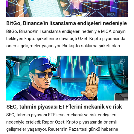
BitGo, Binance’in lisanslama endişeleri nedeniyle
MiCA onayını bekleyen kripto şirketlerine dava
BitGo, Binance’in lisanslama endişeleri nedeniyle MiCA onayını
açtı
bekleyen kripto şirketlerine dava açtı Özet: Kripto piyasasında
önemli gelişmeler yaşanıyor. Bir kripto saklama şirketi olan
BitGo, borsalar önemli lisanslama son tarihinden önce erişimi
sürdürmek için yarışırken, Avrupa’nın daha sıkı düzenleyici
ortamına doğru ilerliyor. Çarşamba günü Cointelegraph ile
paylaşılan bir bildiride BitGo Europe’un, Avrupa Birliği’nin Kripto
Varlıklar Yönetmeliği
SEC, tahmin piyasası ETF’lerini mekanik ve risk
endişeleri nedeniyle erteledi: Rapor
SEC, tahmin piyasası ETF’lerini mekanik ve risk endişeleri
nedeniyle erteledi: Rapor Özet: Kripto piyasasında önemli
gelişmeler yaşanıyor. Reuters’in Pazartesi günkü haberine