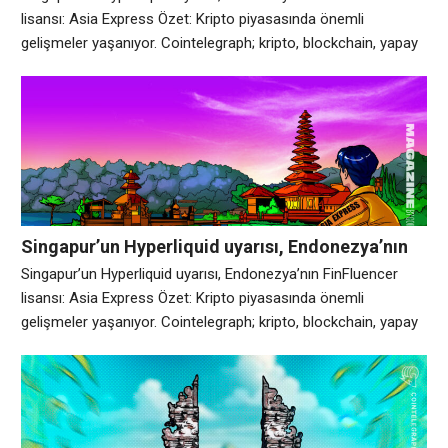
lisansı: Asia Express Özet: Kripto piyasasında önemli
gelişmeler yaşanıyor. Cointelegraph; kripto, blockchain, yapay
zeka ve fintech endüstrilerinde bağımsız, yüksek kaliteli
gazetecilik sağlamaya kararlıdır. Analiz: Piyasa hareketliliği
devam ediyor.
Singapur’un Hyperliquid uyarısı, Endonezya’nın
FinFluencer lisansı: Asia Express
Singapur’un Hyperliquid uyarısı, Endonezya’nın FinFluencer
lisansı: Asia Express Özet: Kripto piyasasında önemli
gelişmeler yaşanıyor. Cointelegraph; kripto, blockchain, yapay
zeka ve fintech endüstrilerinde bağımsız, yüksek kaliteli
gazetecilik sağlamaya kararlıdır. Analiz: Piyasa hareketliliği
devam ediyor.