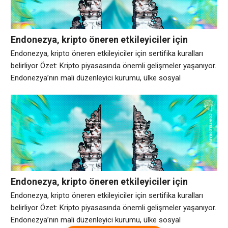
Endonezya, kripto öneren etkileyiciler için
sertifika kuralları belirliyor
Endonezya, kripto öneren etkileyiciler için sertifika kuralları
belirliyor Özet: Kripto piyasasında önemli gelişmeler yaşanıyor.
Endonezya’nın mali düzenleyici kurumu, ülke sosyal
medyadaki mali promosyonların denetimini genişletirken,
kripto ve diğer dijital finansal varlıkları tavsiye eden etkileyiciler
için sertifika gereklilikleri getirdi. Çarşamba günü açıklanan
2026 tarihli 6 Sayılı Finansal Hizmetler Kurumu Yönetmeliği
kapsamında, dijital varlıkları öneren kişilerin, halihazırda
Endonezya, kripto öneren etkileyiciler için
sertifika kuralları belirliyor
Endonezya, kripto öneren etkileyiciler için sertifika kuralları
belirliyor Özet: Kripto piyasasında önemli gelişmeler yaşanıyor.
Endonezya’nın mali düzenleyici kurumu, ülke sosyal