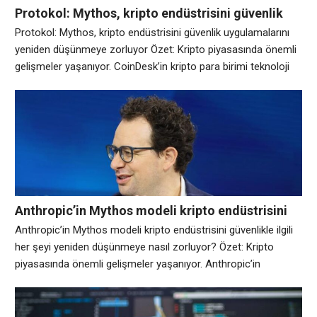
Protokol: Mythos, kripto endüstrisini güvenlik
uygulamalarını yeniden düşünmeye zorluyor
Protokol: Mythos, kripto endüstrisini güvenlik uygulamalarını
yeniden düşünmeye zorluyor Özet: Kripto piyasasında önemli
gelişmeler yaşanıyor. CoinDesk’in kripto para birimi teknoloji
gelişimindeki en önemli hikayeleri içeren haftalık raporu The
Protokol’e hoş geldiniz. Bu sayıda: MYTHOS, KRİPTO
GÜVENLİĞİNE ZORLUKLAR GÖSTERİYOR: Anthropic’in
geleneksel teknoloji ve finansta korku ve kafa karışıklığını
ateşleyen yeni yapay zeka modeli Mythos, aynı zamanda
Anthropic’in Mythos modeli kripto endüstrisini
güvenlikle ilgili her şeyi yeniden düşünmeye nasıl
Anthropic’in Mythos modeli kripto endüstrisini güvenlikle ilgili
zorluyor?
her şeyi yeniden düşünmeye nasıl zorluyor? Özet: Kripto
piyasasında önemli gelişmeler yaşanıyor. Anthropic’in
geleneksel teknoloji ve finansta korku ve kafa karışıklığına yol
açan yeni yapay zeka modeli Mythos, aynı zamanda kripto
endüstrisinin güvenlik hakkındaki düşüncelerinde de büyük bir