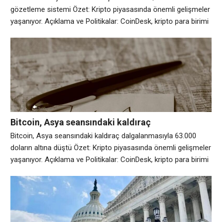
gözetleme sistemi Özet: Kripto piyasasında önemli gelişmeler
yaşanıyor. Açıklama ve Politikalar: CoinDesk, kripto para birimi
endüstrisini kapsayan ödüllü bir medya kuruluşudur.
Gazetecileri katı bir dizi yayın politikasına uyuyor. CoinDesk,
yayınlarının bütünlüğünü, editoryal bağımsızlığını ve önyargısız
olmasını sağlamayı amaçlayan bir dizi ilkeyi benimsemiştir.
CoinDesk, piyasa altyapısı
Bitcoin, Asya seansındaki kaldıraç
dalgalanmasıyla 63.000 doların altına düştü
Bitcoin, Asya seansındaki kaldıraç dalgalanmasıyla 63.000
doların altına düştü Özet: Kripto piyasasında önemli gelişmeler
yaşanıyor. Açıklama ve Politikalar: CoinDesk, kripto para birimi
endüstrisini kapsayan ödüllü bir medya kuruluşudur.
Gazetecileri katı bir dizi yayın politikasına uyuyor. CoinDesk,
yayınlarının bütünlüğünü, editoryal bağımsızlığını ve önyargısız
olmasını sağlamayı amaçlayan bir dizi ilkeyi benimsemiştir.
CoinDesk, piyasa altyapısı ve bilgi hizmetleri