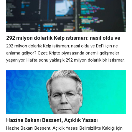
değişime yol açıyor. Merkezi olmayan finans yıllardır
savunmasını akıllı sözleşmelere
292 milyon dolarlık Kelp istismarı: nasıl oldu ve
DeFi için ne anlama geliyor?
292 milyon dolarlık Kelp istismarı: nasıl oldu ve DeFi için ne
anlama geliyor? Özet: Kripto piyasasında önemli gelişmeler
yaşanıyor. Hafta sonu yaklaşık 292 milyon dolarlık bir istismar,
kripto endüstrisini sarstı, merkezi olmayan finans (DeFi)
altyapısındaki güvenlik açıklarını açığa çıkardı ve kredi
protokolleri genelinde zincirleme etkilerle ilgili endişeleri artırdı.
Soruşturmalar halen devam ederken, ilk analizler saldırının
Hazine Bakanı Bessent, Açıklık Yasası
Belirsizlikte Kaldığı İçin Kripto Endüstrisini
Hazine Bakanı Bessent, Açıklık Yasası Belirsizlikte Kaldığı İçin