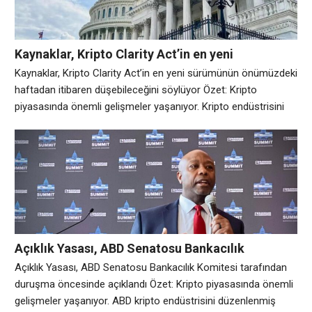
Kaynaklar, Kripto Clarity Act’in en yeni
sürümünün önümüzdeki haftadan itibaren
Kaynaklar, Kripto Clarity Act’in en yeni sürümünün önümüzdeki
düşebileceğini söylüyor
haftadan itibaren düşebileceğini söylüyor Özet: Kripto
piyasasında önemli gelişmeler yaşanıyor. Kripto endüstrisini
düzenleyecek ABD Senatosu mevzuatı, 2026 için geçerli bir
çaba olarak muhtemelen son günlerine doğru ilerliyor ve
savunucular, ayın ilerleyen dönemlerinde olası Senato eylemi
için önümüzdeki hafta en kısa sürede yeni bir taslağın ortaya
çıkmasını bekliyor.
Açıklık Yasası, ABD Senatosu Bankacılık
Komitesi tarafından duruşma öncesinde
Açıklık Yasası, ABD Senatosu Bankacılık Komitesi tarafından
açıklandı
duruşma öncesinde açıklandı Özet: Kripto piyasasında önemli
gelişmeler yaşanıyor. ABD kripto endüstrisini düzenlenmiş