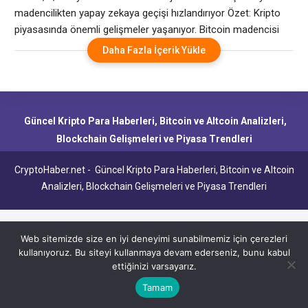
hızlandırıyor
madencilikten yapay zekaya geçişi hızlandırıyor Özet: Kripto
piyasasında önemli gelişmeler yaşanıyor. Bitcoin madencisi
MARA, Long Ridge Energy & Power’ı yaklaşık 1,5 milyar dolar
Daha Fazla İçerik Yükle
karşılığında satın almayı kabul ettiğini ve buna 505 megavatlık
gazla çalışan bir enerji santrali ve Ohio’da ortak konumlu bir
veri merkezi sitesi eklemeyi kabul
Güncel Kripto Para Haberleri, Bitcoin ve Altcoin Analizleri,
Blockchain Gelişmeleri ve Piyasa Trendleri
CryptoHaber.net - Güncel Kripto Para Haberleri, Bitcoin ve Altcoin
Analizleri, Blockchain Gelişmeleri ve Piyasa Trendleri
Web sitemizde size en iyi deneyimi sunabilmemiz için çerezleri
kullanıyoruz. Bu siteyi kullanmaya devam ederseniz, bunu kabul
ettiğinizi varsayarız.
Tamam