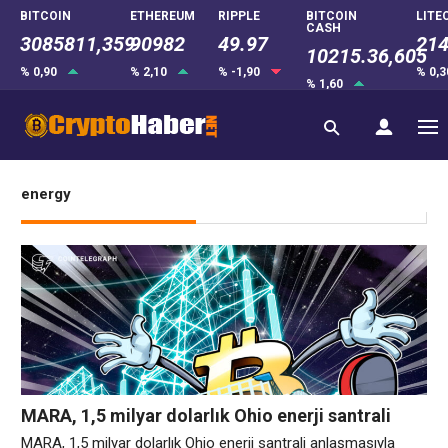
BITCOIN
ETHEREUM
RIPPLE
BITCOIN
LITE
CASH
3085811,359
90982
49.97
214
10215.36,605
% 0,90
% 2,10
% -1,90
% 0,
% 1,60
energy
MARA, 1,5 milyar dolarlık Ohio enerji santrali
anlaşmasıyla madencilikten yapay zekaya geçişi
MARA, 1,5 milyar dolarlık Ohio enerji santrali anlaşmasıyla