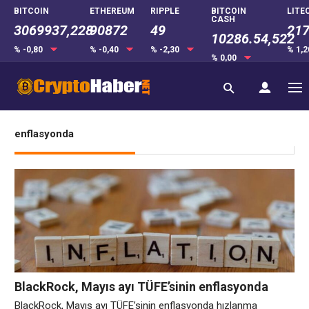
BITCOIN
ETHEREUM
RIPPLE
BITCOIN
LITE
CASH
3069937,228
90872
49
217
10286.54,522
% -0,80
% -0,40
% -2,30
% 1,
% 0,00
enflasyonda
BlackRock, Mayıs ayı TÜFE’sinin enflasyonda
hızlanma göstermesi nedeniyle enerji şoku
BlackRock, Mayıs ayı TÜFE’sinin enflasyonda hızlanma