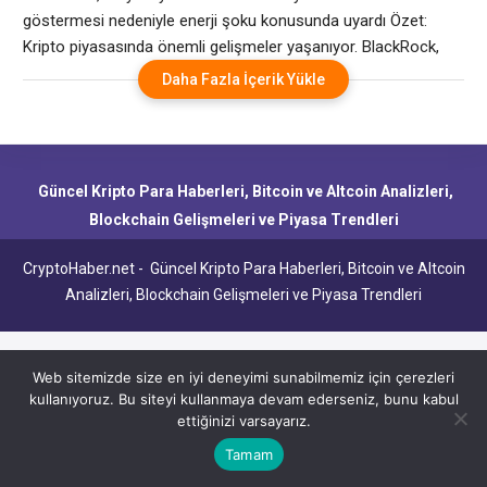
konusunda uyardı
göstermesi nedeniyle enerji şoku konusunda uyardı Özet:
Kripto piyasasında önemli gelişmeler yaşanıyor. BlackRock,
ABD-İran çatışmasının zaten yapışkan olan fiyatları nasıl
Daha Fazla İçerik Yükle
beslediğine dair ilk açık sinyali almak için Çarşamba günkü
Mayıs ayı ABD enflasyon raporunu yakından izliyor. BlackRock
Yatırım Enstitüsü haftalık piyasa yorumunda, “Ortadoğu’daki
çatışma enerji şokunun zaten yapışkan olan
Güncel Kripto Para Haberleri, Bitcoin ve Altcoin Analizleri,
Blockchain Gelişmeleri ve Piyasa Trendleri
CryptoHaber.net - Güncel Kripto Para Haberleri, Bitcoin ve Altcoin
Analizleri, Blockchain Gelişmeleri ve Piyasa Trendleri
Web sitemizde size en iyi deneyimi sunabilmemiz için çerezleri
kullanıyoruz. Bu siteyi kullanmaya devam ederseniz, bunu kabul
ettiğinizi varsayarız.
Tamam