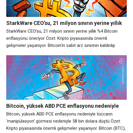
StarkWare CEO’su, 21 milyon sınırın yerine yıllık
%4 Bitcoin enflasyonu öneriyor
StarkWare CEO’su, 21 milyon sınırın yerine yıllık %4 Bitcoin
enflasyonu öneriyor Özet: Kripto piyasasında önemli
gelişmeler yaşanıyor. Bitcoin’in sabit arz sınırının kaldırılıp
kaldırılmayacağı konusundaki tartışma, StarkWare CEO’su Eli
Ben-Sasson’un Salı günü Bitcoin’in yıllık %4’lük bir ihraç
oranıyla değiştirilmesi gerektiğini önermesinin ardından
yeniden su yüzüne çıktı. Salı günü X’e yazdığı bir gönderide
Ben-Sasson, mevcut 21 milyon
Bitcoin, yüksek ABD PCE enflasyonu nedeniyle
tüccarın ‘manipülasyon’ görmesi nedeniyle 58 bin
Bitcoin, yüksek ABD PCE enflasyonu nedeniyle tüccarın
dolara düştü
‘manipülasyon’ görmesi nedeniyle 58 bin dolara düştü Özet:
Kripto piyasasında önemli gelişmeler yaşanıyor. Bitcoin (BTC),