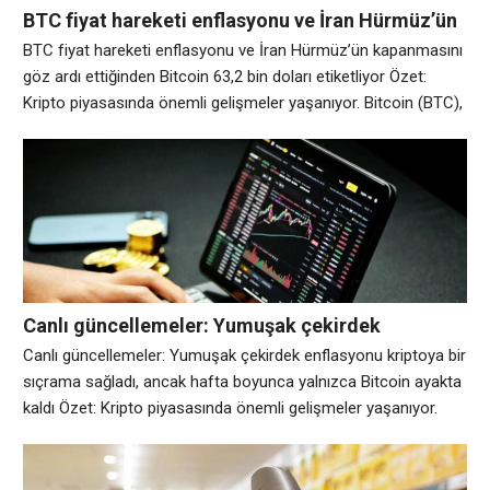
BTC fiyat hareketi enflasyonu ve İran Hürmüz’ün
kapanmasını göz ardı ettiğinden Bitcoin 63,2 bin
BTC fiyat hareketi enflasyonu ve İran Hürmüz’ün kapanmasını
doları etiketliyor
göz ardı ettiğinden Bitcoin 63,2 bin doları etiketliyor Özet:
Kripto piyasasında önemli gelişmeler yaşanıyor. Bitcoin (BTC),
kripto paraların İran’ın önemli bir küresel petrol rotasını
kapattığı haberini atlatmasıyla Perşembe günü 63.000 dolara
geri döndü. Önemli noktalar: TradingView’den elde edilen
veriler, BTC/USD’nin Bitstamp’ta gün içinde %2,5’ten fazla
artışla 63.200
Canlı güncellemeler: Yumuşak çekirdek
enflasyonu kriptoya bir sıçrama sağladı, ancak
Canlı güncellemeler: Yumuşak çekirdek enflasyonu kriptoya bir
hafta boyunca yalnızca Bitcoin ayakta kaldı
sıçrama sağladı, ancak hafta boyunca yalnızca Bitcoin ayakta
kaldı Özet: Kripto piyasasında önemli gelişmeler yaşanıyor.
Kripto para birimi, Çarşamba günkü enflasyon raporunun
temel fiyat baskılarının kontrol altında kaldığını göstermesinin
ardından Perşembe günü mütevazı bir teklif yakaladı.