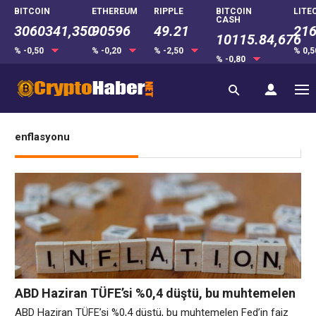
BITCOIN
ETHEREUM
RIPPLE
BITCOIN
LITE
CASH
3060341,350
90596
49.21
216
10115.84,676
% -0,50
% -0,20
% -2,50
% 0,
% -0,80
enflasyonu
ABD Haziran TÜFE’si %0,4 düştü, bu muhtemelen
Fed’in faiz artırımına yönelik hamleyi yavaşlattı
ABD Haziran TÜFE’si %0,4 düştü, bu muhtemelen Fed’in faiz