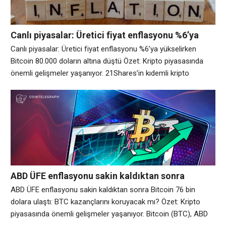
Canlı piyasalar: Üretici fiyat enflasyonu %6’ya
yükselirken Bitcoin 80.000 doların altına düştü
Canlı piyasalar: Üretici fiyat enflasyonu %6’ya yükselirken
Bitcoin 80.000 doların altına düştü Özet: Kripto piyasasında
önemli gelişmeler yaşanıyor. 21Shares’in kıdemli kripto
araştırma stratejisti Matt Mena, enflasyon verilerinin, kısmen
İran’daki çatışmaya bağlı olarak artan makro baskıyı
yansıttığını söyledi ancak Bitcoin’in 80.000 doların üzerinde
tutunma yeteneğinin yatırımcılar için önemli bir sinyal olmaya
devam ettiğini belirtti. Mena, 80.000
ABD ÜFE enflasyonu sakin kaldıktan sonra
Bitcoin 76 bin dolara ulaştı: BTC kazançlarını
ABD ÜFE enflasyonu sakin kaldıktan sonra Bitcoin 76 bin
koruyacak mı?
dolara ulaştı: BTC kazançlarını koruyacak mı? Özet: Kripto
piyasasında önemli gelişmeler yaşanıyor. Bitcoin (BTC), ABD