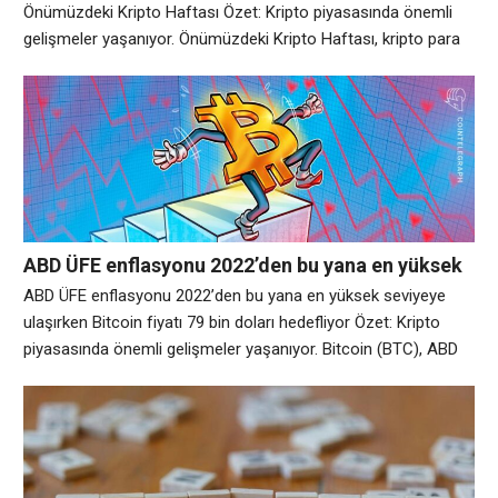
Önümüzdeki Kripto Haftası Özet: Kripto piyasasında önemli
gelişmeler yaşanıyor. Önümüzdeki Kripto Haftası, kripto para
birimleri ve blockchain dünyasındaki gelişmelerin yanı sıra
dijital varlık piyasalarını etkileyecek önemli makroekonomik
olayların kapsamlı bir listesidir. Haziran ayının ikinci haftası,
dijital varlıkların rekor kıran hisse senedi piyasalarından
alışılmadık bir farklılıkla mücadele ettiği bir
ABD ÜFE enflasyonu 2022’den bu yana en yüksek
seviyeye ulaşırken Bitcoin fiyatı 79 bin doları
ABD ÜFE enflasyonu 2022’den bu yana en yüksek seviyeye
hedefliyor
ulaşırken Bitcoin fiyatı 79 bin doları hedefliyor Özet: Kripto
piyasasında önemli gelişmeler yaşanıyor. Bitcoin (BTC), ABD
enflasyon verilerinin alarm vermeye devam etmesiyle
Çarşamba günkü Wall Street açılışında 80.000 doların altına
düştü. Önemli noktalar: TradingView’den elde edilen veriler,
Üretici Fiyat Endeksi’nin (ÜFE) Nisan sürümüyle birlikte 79.500
dolara