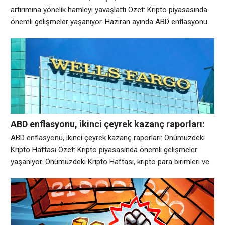
artırımına yönelik hamleyi yavaşlattı Özet: Kripto piyasasında
önemli gelişmeler yaşanıyor. Haziran ayında ABD enflasyonu
tahminlerden çok daha yumuşak geldi ve muhtemelen Fed’in
yakında faiz artırımına ilişkin hızla artan beklentileri askıya aldı.
Tüketici Fiyat Endeksi (TÜFE), ekonomistlerin %0,1 düşüş ve
Mayıs ayındaki %0,5’lik keskin artış tahminlerine karşın
ABD enflasyonu, ikinci çeyrek kazanç raporları:
Önümüzdeki Kripto Haftası
ABD enflasyonu, ikinci çeyrek kazanç raporları: Önümüzdeki
Kripto Haftası Özet: Kripto piyasasında önemli gelişmeler
yaşanıyor. Önümüzdeki Kripto Haftası, kripto para birimleri ve
blockchain dünyasındaki gelişmelerin yanı sıra dijital varlık
piyasalarını etkileyecek önemli makroekonomik olayların
kapsamlı bir listesidir. Yatırımcıların faiz oranları, ekonomik
büyüme ve risk iştahına ilişkin yeni sinyaller aramasıyla, ABD
enflasyon verileri ve finans sektörü