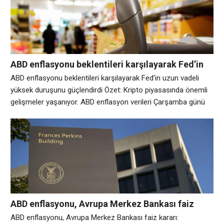
CoinDesk verilerine göre Bitcoin, 24 saat içinde yaklaşık %1,9
artışla kabaca 62.600
ABD enflasyonu beklentileri karşılayarak Fed’in
uzun vadeli yüksek duruşunu güçlendirdi
ABD enflasyonu beklentileri karşılayarak Fed’in uzun vadeli
yüksek duruşunu güçlendirdi Özet: Kripto piyasasında önemli
gelişmeler yaşanıyor. ABD enflasyon verileri Çarşamba günü
beklendiği gibi geldi ve Fed’in 17 Haziran’daki toplantısında faiz
oranlarını 350-375 baz puan seviyesinde tutacağı ancak yıl
sonuna kadar muhtemelen 25 baz puan artıracağı görüşünü
güçlendirdi. Çalışma İstatistikleri Bürosu’nun bir raporuna göre,
Tüketici Fiyat
ABD enflasyonu, Avrupa Merkez Bankası faiz
kararı: Önümüzdeki Kripto Haftası
ABD enflasyonu, Avrupa Merkez Bankası faiz kararı: