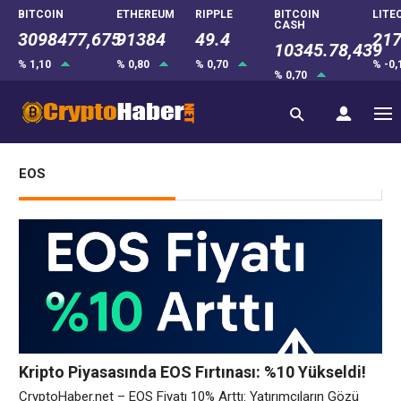
BITCOIN
ETHEREUM
RIPPLE
BITCOIN
LITE
CASH
3098477,675
91384
49.4
217
10345.78,439
% 1,10
% 0,80
% 0,70
% -0
% 0,70
EOS
Kripto Piyasasında EOS Fırtınası: %10 Yükseldi!
CryptoHaber.net – EOS Fiyatı 10% Arttı: Yatırımcıların Gözü