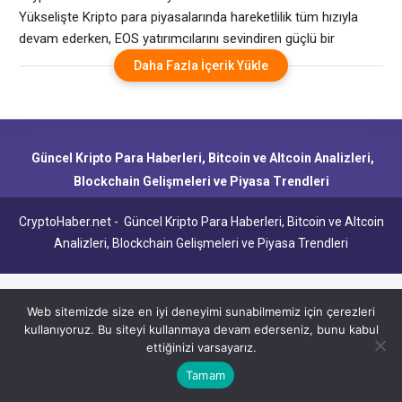
Yükselişte Kripto para piyasalarında hareketlilik tüm hızıyla
devam ederken, EOS yatırımcılarını sevindiren güçlü bir
yükseliş sergiledi. Perşembe günü EOS, %10,28 oranında değer
Daha Fazla İçerik Yükle
kazanarak 0,8702 dolar seviyesine ulaştı. Bu, EOS’un 2 Nisan
tarihinden bu yana kaydettiği en büyük günlük yükseliş olarak
kayıtlara geçti. EOS’un bu performansı, yatırımcıların dikkatini
Güncel Kripto Para Haberleri, Bitcoin ve Altcoin Analizleri,
Blockchain Gelişmeleri ve Piyasa Trendleri
CryptoHaber.net - Güncel Kripto Para Haberleri, Bitcoin ve Altcoin
Analizleri, Blockchain Gelişmeleri ve Piyasa Trendleri
Web sitemizde size en iyi deneyimi sunabilmemiz için çerezleri
kullanıyoruz. Bu siteyi kullanmaya devam ederseniz, bunu kabul
ettiğinizi varsayarız.
Tamam