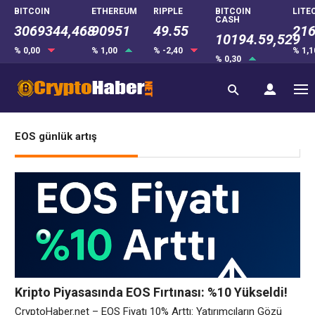
BITCOIN
ETHEREUM
RIPPLE
BITCOIN
LITE
CASH
3069344,468
90951
49.55
216
10194.59,529
% 0,00
% 1,00
% -2,40
% 1,
% 0,30
EOS günlük artış
Kripto Piyasasında EOS Fırtınası: %10 Yükseldi!
CryptoHaber.net – EOS Fiyatı 10% Arttı: Yatırımcıların Gözü