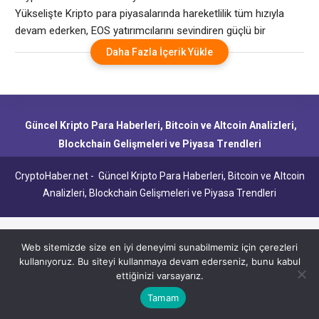
Yükselişte Kripto para piyasalarında hareketlilik tüm hızıyla
devam ederken, EOS yatırımcılarını sevindiren güçlü bir
yükseliş sergiledi. Perşembe günü EOS, %10,28 oranında değer
Daha Fazla İçerik Yükle
kazanarak 0,8702 dolar seviyesine ulaştı. Bu, EOS’un 2 Nisan
tarihinden bu yana kaydettiği en büyük günlük yükseliş olarak
kayıtlara geçti. EOS’un bu performansı, yatırımcıların dikkatini
Güncel Kripto Para Haberleri, Bitcoin ve Altcoin Analizleri,
Blockchain Gelişmeleri ve Piyasa Trendleri
CryptoHaber.net - Güncel Kripto Para Haberleri, Bitcoin ve Altcoin
Analizleri, Blockchain Gelişmeleri ve Piyasa Trendleri
Web sitemizde size en iyi deneyimi sunabilmemiz için çerezleri
kullanıyoruz. Bu siteyi kullanmaya devam ederseniz, bunu kabul
ettiğinizi varsayarız.
Tamam