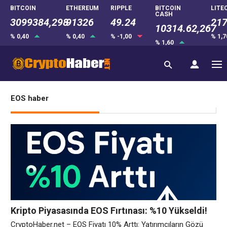
BITCOIN
ETHEREUM
RIPPLE
BITCOIN
LITE
CASH
3099384,298
91326
49.24
217
10314.62,267
% 0,40
% 0,40
% -1,00
% 1,
% 1,60
EOS haber
Kripto Piyasasında EOS Fırtınası: %10 Yükseldi!
CryptoHaber.net – EOS Fiyatı 10% Arttı: Yatırımcıların Gözü