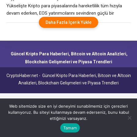
Yükselişte Kripto para piyasalarında hareketlilik tüm hızıyla
devam ederken, EOS yatırımcılarını sevindiren güçlü bir
yükseliş sergiledi. Perşembe günü EOS, %10,28 oranında değer
Daha Fazla İçerik Yükle
kazanarak 0,8702 dolar seviyesine ulaştı. Bu, EOS’un 2 Nisan
tarihinden bu yana kaydettiği en büyük günlük yükseliş olarak
kayıtlara geçti. EOS’un bu performansı, yatırımcıların dikkatini
Güncel Kripto Para Haberleri, Bitcoin ve Altcoin Analizleri,
Blockchain Gelişmeleri ve Piyasa Trendleri
CryptoHaber.net - Güncel Kripto Para Haberleri, Bitcoin ve Altcoin
Analizleri, Blockchain Gelişmeleri ve Piyasa Trendleri
Web sitemizde size en iyi deneyimi sunabilmemiz için çerezleri
kullanıyoruz. Bu siteyi kullanmaya devam ederseniz, bunu kabul
ettiğinizi varsayarız.
Tamam