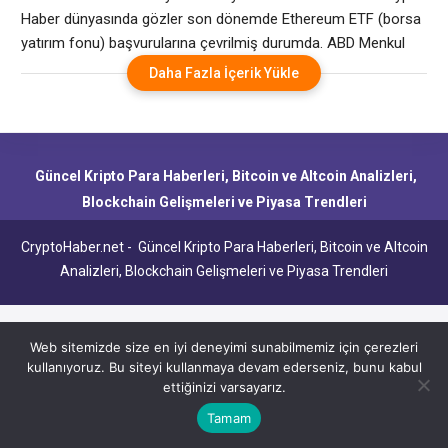
Haber dünyasında gözler son dönemde Ethereum ETF (borsa
yatırım fonu) başvurularına çevrilmiş durumda. ABD Menkul
Kıymetler ve Borsa Komisyonu (SEC) tarafından spot Bitcoin
Daha Fazla İçerik Yükle
ETF’lerinin onaylanmasının ardından gözler şimdi Ethereum’a
çevrildi. Eğer Ethereum ETF’leri de onaylanırsa, bu gelişme
sadece Ethereum için değil, tüm kripto piyasaları için yeni bir
dönemin
Güncel Kripto Para Haberleri, Bitcoin ve Altcoin Analizleri,
Blockchain Gelişmeleri ve Piyasa Trendleri
CryptoHaber.net - Güncel Kripto Para Haberleri, Bitcoin ve Altcoin
Analizleri, Blockchain Gelişmeleri ve Piyasa Trendleri
Web sitemizde size en iyi deneyimi sunabilmemiz için çerezleri
kullanıyoruz. Bu siteyi kullanmaya devam ederseniz, bunu kabul
ettiğinizi varsayarız.
Tamam