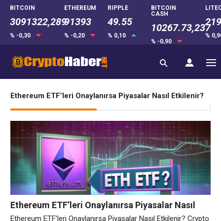
BITCOIN
ETHEREUM
RIPPLE
BITCOIN
LITE
CASH
3091322,289
91393
49.55
219
10267.73,237
% -0,30
% -0,20
% 0,10
% 0,
% -0,90
Ethereum ETF’leri Onaylanırsa Piyasalar Nasıl Etkilenir?
Ethereum ETF’leri Onaylanırsa Piyasalar Nasıl
Etkilenir?
Ethereum ETF’leri Onaylanırsa Piyasalar Nasıl Etkilenir? Crypto