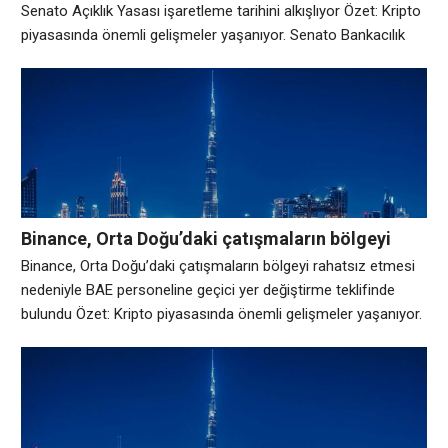
tarihini alkışlıyor
Senato Açıklık Yasası işaretleme tarihini alkışlıyor Özet: Kripto
piyasasında önemli gelişmeler yaşanıyor. Senato Bankacılık
Komitesi, 2025 Dijital Varlık Piyasası Netlik Yasasını görüşmek
üzere 14 Mayıs Perşembe günü toplanacak ve kripto piyasası
yapısı tasarısını Ocak ayındaki bir ertelemenin ardından tekrar
takvime koyacak. Bildirim, düzenleyici yargı yetkisi, tüketici
korumaları, geliştirici
Binance, Orta Doğu’daki çatışmaların bölgeyi
rahatsız etmesi nedeniyle BAE personeline geçici
Binance, Orta Doğu’daki çatışmaların bölgeyi rahatsız etmesi
yer değiştirme teklifinde bulundu
nedeniyle BAE personeline geçici yer değiştirme teklifinde
bulundu Özet: Kripto piyasasında önemli gelişmeler yaşanıyor.
Binance Cuma günü CoinDesk’e yaptığı açıklamada, Binance’in
Birleşik Arap Emirlikleri’ndeki personeline bölgesel gerginliklerin
ortasında geçici olarak Hong Kong, Tokyo, Kuala Lumpur ve
Bangkok’a taşınma seçeneği sunduğunu söyledi. Bir Binance
sözcüsü, “Son dönemde yaşanan bölgesel