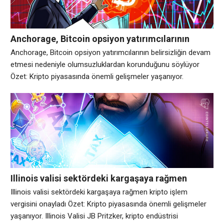
gösteriyor.
Anchorage, Bitcoin opsiyon yatırımcılarının
belirsizliğin devam etmesi nedeniyle
Anchorage, Bitcoin opsiyon yatırımcılarının belirsizliğin devam
olumsuzluklardan korunduğunu söylüyor
etmesi nedeniyle olumsuzluklardan korunduğunu söylüyor
Özet: Kripto piyasasında önemli gelişmeler yaşanıyor.
Anchorage Digital’in araştırma başkanı David Lawant’ın yeni
araştırmasına göre, Bitcoin opsiyon yatırımcıları olumsuz
koruma konusunda yoğun bir şekilde konumlanmaya devam
ediyor; hem kripto yerli hem de borsada işlem gören fon
yatırımcıları aşağı yönlü hedgelere yönelik talebin arttığını
gösteriyor.
Illinois valisi sektördeki kargaşaya rağmen
kripto işlem vergisini onayladı
Illinois valisi sektördeki kargaşaya rağmen kripto işlem
vergisini onayladı Özet: Kripto piyasasında önemli gelişmeler
yaşanıyor. Illinois Valisi JB Pritzker, kripto endüstrisi