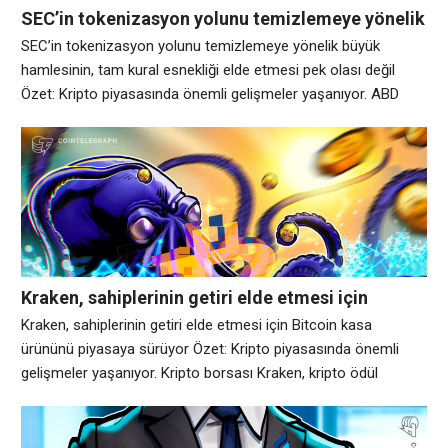
SEC’in tokenizasyon yolunu temizlemeye yönelik
büyük hamlesinin, tam kural esnekliği elde
SEC’in tokenizasyon yolunu temizlemeye yönelik büyük
etmesi pek olası değil
hamlesinin, tam kural esnekliği elde etmesi pek olası değil
Özet: Kripto piyasasında önemli gelişmeler yaşanıyor. ABD
Menkul Kıymetler ve Borsa Komisyonu, Başkan Paul Atkins’in
kripto politikalarından en önemlilerinden birini hazırlıyor; şirket
hisseleri gibi menkul kıymetleri tokenize etmek isteyenlere
düzenleyici hareket alanı tanıyan yeni bir yaklaşım. Ancak
kripto sektörünün istediği
Kraken, sahiplerinin getiri elde etmesi için
Bitcoin kasa ürününü piyasaya sürüyor
Kraken, sahiplerinin getiri elde etmesi için Bitcoin kasa
ürününü piyasaya sürüyor Özet: Kripto piyasasında önemli
gelişmeler yaşanıyor. Kripto borsası Kraken, kripto ödül
ürünlerine yönelik artan yatırımcı talebinin ortasında şirketin
getiri ürünleri tekliflerine katkıda bulunarak yıllık %2,5 getiri
sağlayan saklama dışı bir Bitcoin ürününü piyasaya sürdü.