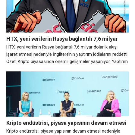
Kraken, ürünü çarşamba günü kripto getirisi altyapı sağlayıcısı
Veda’nın desteğiyle
HTX, yeni verilerin Rusya bağlantılı 7,6 milyar
dolarlık akışı işaret etmesi nedeniyle İngiltere’nin
HTX, yeni verilerin Rusya bağlantılı 7,6 milyar dolarlık akışı
yaptırım iddialarını reddetti
işaret etmesi nedeniyle İngiltere’nin yaptırım iddialarını reddetti
Özet: Kripto piyasasında önemli gelişmeler yaşanıyor. Yaptırım
uygulanan kripto borsası HTX, İngiltere’nin, platformun
arkasındaki Panama şirketi Huobi Global S.A.’yı, Rusya’nın
gölge “A7” ağı üzerinden para taşımasına yardımcı olduğu
iddiaları nedeniyle kara listeye alma kararına karşı çıkıyor.
İngiltere, 26 Mayıs’taki
Kripto endüstrisi, piyasa yapısının devam etmesi
nedeniyle Senato Açıklık Yasası işaretleme
Kripto endüstrisi, piyasa yapısının devam etmesi nedeniyle