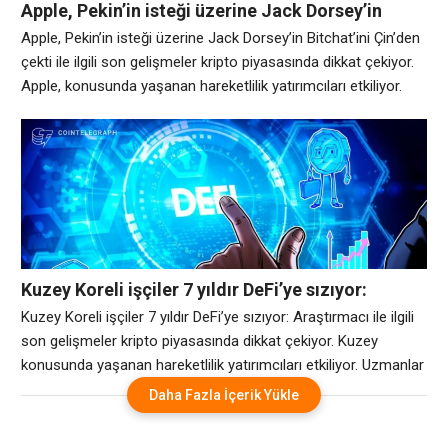
Apple, Pekin’in isteği üzerine Jack Dorsey’in
Bitchat’ini Çin’den çekti
Apple, Pekin’in isteği üzerine Jack Dorsey’in Bitchat’ini Çin’den
çekti ile ilgili son gelişmeler kripto piyasasında dikkat çekiyor.
Apple, konusunda yaşanan hareketlilik yatırımcıları etkiliyor.
Uzmanlar Apple, için önümüzdeki dönemde önemli fırsatlar ve
riskler olabileceğini belirtiyor. Yatırımcıların gelişmeleri takip
etmesi önerilir. Kaynak: https://www.cryptohaber.net/
Kuzey Koreli işçiler 7 yıldır DeFi’ye sızıyor:
Araştırmacı
Kuzey Koreli işçiler 7 yıldır DeFi’ye sızıyor: Araştırmacı ile ilgili
son gelişmeler kripto piyasasında dikkat çekiyor. Kuzey
konusunda yaşanan hareketlilik yatırımcıları etkiliyor. Uzmanlar
Kuzey için önümüzdeki dönemde önemli fırsatlar ve riskler
Daha Fazla İçerik Yükle
olabileceğini belirtiyor. Yatırımcıların gelişmeleri takip etmesi
önerilir. Kaynak: https://www.cryptohaber.net/