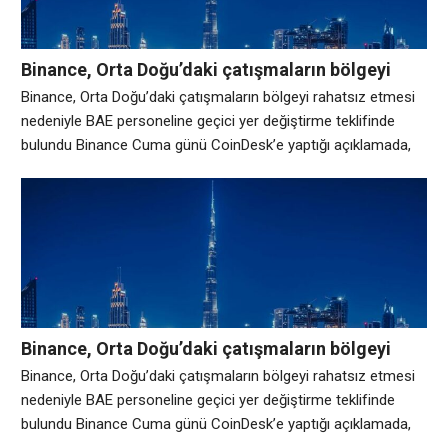
Binance, Orta Doğu’daki çatışmaların bölgeyi
rahatsız etmesi nedeniyle BAE personeline geçici
Binance, Orta Doğu’daki çatışmaların bölgeyi rahatsız etmesi
yer değiştirme teklifinde bulundu
nedeniyle BAE personeline geçici yer değiştirme teklifinde
bulundu Binance Cuma günü CoinDesk’e yaptığı açıklamada,
Binance’in Birleşik Arap Emirlikleri’ndeki personeline bölgesel
gerginliklerin ortasında geçici olarak Hong Kong, Tokyo, Kuala
Lumpur ve Bangkok’a taşınma seçeneği sunduğunu söyledi.
Bir Binance sözcüsü, “Son dönemde yaşanan bölgesel
gerilimler göz önüne alındığında, belirsizlik döneminde
Binance, Orta Doğu’daki çatışmaların bölgeyi
rahatsız etmesi nedeniyle BAE personeline geçici
Binance, Orta Doğu’daki çatışmaların bölgeyi rahatsız etmesi
yer değiştirme teklifinde bulundu
nedeniyle BAE personeline geçici yer değiştirme teklifinde
bulundu Binance Cuma günü CoinDesk’e yaptığı açıklamada,