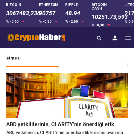
BITCOIN
ETHEREUM
RIPPLE
BITCOIN
LITE
CASH
3067483,236
90757
48.94
217
10251.73,593
% -0,60
% -0,30
% -2,60
% 0,
% -0,30
etmesi
ABD yetkililerinin, CLARITY’nin önerdiği etik
kuralları uyarınca 2029 yılına kadar token ihraç
ABD yetkililerinin, CLARITY’nin önerdiği etik kuralları uyarınca