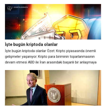
gruplarından bu hükmü veto etmesi yönündeki çağrılara
rağmen, Salı günü kripto işlemlerine yüzde 0,2 oranında
“imtiyaz vergisi” de dahil olmak üzere 55,9 milyar dolarlık bir
eyalet bütçe tasarısını yasalaştırdı. Salı günkü imza öncesinde
Pritzker’e
İşte bugün kriptoda olanlar
İşte bugün kriptoda olanlar Özet: Kripto piyasasında önemli
gelişmeler yaşanıyor. Kripto para biriminin toparlanmasının
devam etmesi ABD ile İran arasındaki başarılı bir anlaşmaya
bağlı olduğundan, bugün, Crypto’da, Strateji’nin en son Bitcoin
satın alımıyla varlıkları 846.842 Bitcoin’e yükseldi. Bu arada
CFTC, güçlü bir blockchain adli geçmişine sahip bir SEC kripto
görev gücü danışmanını kaçırdı. Bitcoin’in devam