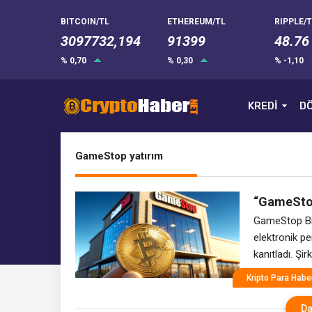
BITCOIN/TL
ETHEREUM/TL
RIPPLE/T
3097732,194
91399
48.76
% 0,70
% 0,30
% -1,10
KREDİ
DÖ
GameStop yatırım
“GameStop 
Yatırım H
GameStop Bitc
elektronik p
kanıtladı. Şir
yapacağını d
Kripto Para Haber
yaşanmasına 
piyasasında 
Da