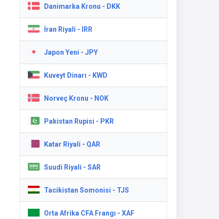
Danimarka Kronu - DKK
İran Riyali - IRR
Japon Yeni - JPY
Kuveyt Dinarı - KWD
Norveç Kronu - NOK
Pakistan Rupisi - PKR
Katar Riyali - QAR
Suudi Riyali - SAR
Tacikistan Somonisi - TJS
Orta Afrika CFA Frangı - XAF