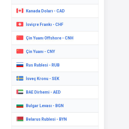
Kanada Doları - CAD
İsviçre Frankı - CHF
Çin Yuanı Offshore - CNH
Çin Yuanı - CNY
Rus Rublesi - RUB
İsveç Kronu - SEK
BAE Dirhemi - AED
Bulgar Levası - BGN
Belarus Rublesi - BYN