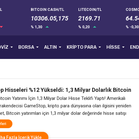
L
BITCOIN CASH/TL
LITECOIN/TL
COSMO
10306.05,175
2169.71
64.5
% 1,30
% 0,20
% -0,3
VİZ
BORSA
ALTIN
KRİPTO PARA
HİSSE
END
Hisseleri %12 Yükseldi: 1,3 Milyar Dolarlık Bitcoin
amlesi!”
oin Yatırımı İçin 1,3 Milyar Dolar Hisse Teklifi Yaptı! Amerikalı
erakendecisi GameStop, kripto para dünyasına olan ilgisini yeniden
ket, Bitcoin yatırımları için 1,3 milyar dolar değerinde hisse satışı
uyurdu. Bu açıklama, GameStop hisselerinde %12’lik bir artış
leri
neden oldu. GameStop, Bitcoin İçin Hisse Satıyor Kripto para
önemli gelişmeler yaşanırken, GameStop’un
ha Fazla İçerik Yükle