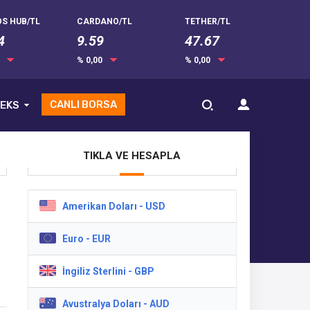
S HUB/TL
CARDANO/TL
TETHER/TL
4
9.59
47.67
0
% 0,00
% 0,00
CANLI BORSA
EKS
TIKLA VE HESAPLA
Amerikan Doları - USD
Euro - EUR
İngiliz Sterlini - GBP
Avustralya Doları - AUD