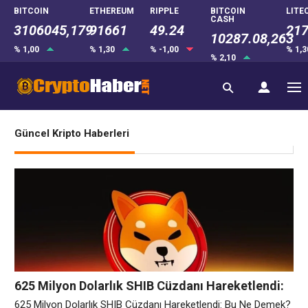
BITCOIN
ETHEREUM
RIPPLE
BITCOIN
LITE
CASH
3106045,179
91661
49.24
217
10287.08,263
% 1,00
% 1,30
% -1,00
% 1,
% 2,10
Güncel Kripto Haberleri
625 Milyon Dolarlık SHIB Cüzdanı Hareketlendi:
Bu Ne Demek?
625 Milyon Dolarlık SHIB Cüzdanı Hareketlendi: Bu Ne Demek?