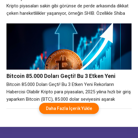
Kripto piyasaları sakin gibi görünse de perde arkasında dikkat
çeken hareketlilikler yaşanıyor, örneğin SHIB. Özellikle Shiba
Inu (SHIB) yatırımcılarını yakından ilgilendiren gelişmeler, Güney
Kore merkezli borsa Upbit’in cüzdanlarında yaşanan
“misteriyöz” transferlerle gün yüzüne çıktı. 625 milyon dolarlık
dev SHIB varlığına sahip cüzdan ani işlemlerle dikkat çekti.
Bitcoin 85.000 Doları Geçti! Bu 3 Etken Yeni
Rekorların Habercisi Olabilir
Bitcoin 85.000 Doları Geçti! Bu 3 Etken Yeni Rekorların
Habercisi Olabilir Kripto para piyasaları, 2025 yılına hızlı bir giriş
yaparken Bitcoin (BTC), 85.000 dolar seviyesini aşarak
yatırımcılarını sevindirdi. Bu yeni zirve, piyasalarda büyük bir
Daha Fazla İçerik Yükle
heyecan yaratırken, uzmanlar Bitcoin’in yükselişini
sürdürebileceğini ve yeni rekorlara ulaşabileceğini öngörüyor.
Peki, Bitcoin’in bu denli yükselmesinin ardında yatan faktörler
nelerdir? İşte